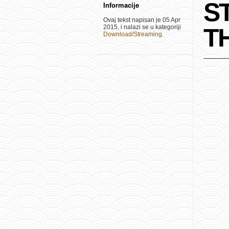
S
Informacije
Ovaj tekst napisan je 05 Apr
2015, i nalazi se u kategoriji
T
Download/Streaming
.