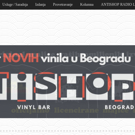
Usluge / Saradnja
Izdanja
Provetravanje
Kolumna
ANTISHOP RADIO 