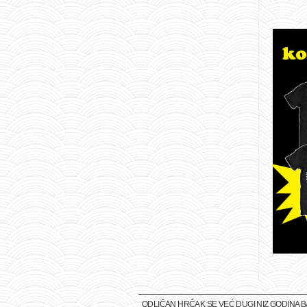
ODLIČAN HRČAK SE VEĆ DUGI NIZ GODINA 