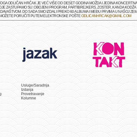
M TOGA ODLIČAN HRČAK JE VEĆ VIŠE OD DESET GODINA MOŽDA I JEDINA KONCERTNA
OJE ZASTUPAMO SU: OBOJENI PROGRAM, PARTIBREJKERS, ZOSTER, KANDA KODŽA I
DAVAŠTVOM. DO SADA SMO IZDALI PREKO 60 ALBUMA I MEĐU PRVIMA U NAŠOJ ZEMLJ
A MOŽETE PORUČITI PUTEM ELEKTRONSKE POŠTE
ODLICANHRCAK@GMAIL.COM
Usluge/Saradnja
Izdanja
g
Provetravanje
Kolumne