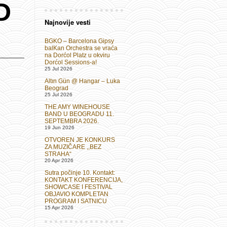
D
Najnovije vesti
BGKO – Barcelona Gipsy
balKan Orchestra se vraća
na Dorćol Platz u okviru
Dorćol Sessions-a!
25 Jul 2026
Altın Gün @ Hangar – Luka
Beograd
25 Jul 2026
THE AMY WINEHOUSE
BAND U BEOGRADU 11.
SEPTEMBRA 2026.
19 Jun 2026
OTVOREN JE KONKURS
ZA MUZIČARE ,,BEZ
STRAHA“
20 Apr 2026
Sutra počinje 10. Kontakt:
KONTAKT KONFERENCIJA,
SHOWCASE I FESTIVAL
OBJAVIO KOMPLETAN
PROGRAM I SATNICU
15 Apr 2026