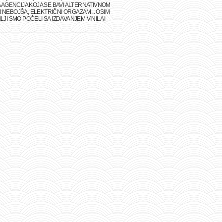
 AGENCIJA KOJA SE BAVI ALTERNATIVNOM
 NEBOJŠA, ELEKTRIČNI ORGAZAM... OSIM
I SMO POČELI SA IZDAVANJEM VINILA I