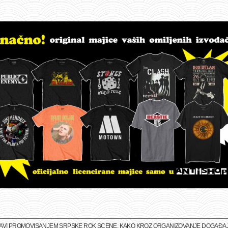
BAVI PROMOVISANJEM SRPSKE ROK SCENE, KAKO KROZ ORGANIZOVANJE DOGAĐAJA 