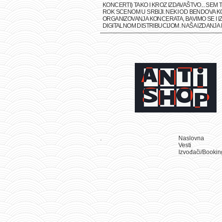
KONCERTI) TAKO I KROZ IZDAVAŠTVO... SE
ROK SCENOM U SRBIJI. NEKI OD BENDOVA K
ORGANIZOVANJA KONCERATA, BAVIMO SE I IZ
DIGITALNOM DISTRIBUCIJOM. NAŠA IZDANJ
.
Naslovna
Vesti
Izvođači/Bookin