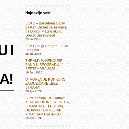
Najnovije vesti
BGKO – Barcelona Gipsy
balKan Orchestra se vraća
na Dorćol Platz u okviru
Dorćol Sessions-a!
25 Jul 2026
 I
Altın Gün @ Hangar – Luka
Beograd
25 Jul 2026
THE AMY WINEHOUSE
BAND U BEOGRADU 11.
SEPTEMBRA 2026.
A!
19 Jun 2026
OTVOREN JE KONKURS
ZA MUZIČARE ,,BEZ
STRAHA“
20 Apr 2026
Sutra počinje 10. Kontakt:
KONTAKT KONFERENCIJA,
SHOWCASE I FESTIVAL
OBJAVIO KOMPLETAN
PROGRAM I SATNICU
15 Apr 2026