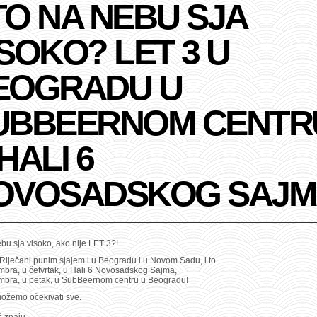
TO NA NEBU SJA
SOKO? LET 3 U
EOGRADU U
UBBEERNOM CENTRU
HALI 6
OVOSADSKOG SAJM
bu sja visoko, ako nije LET 3?!
Riječani punim sjajem i u Beogradu i u Novom Sadu, i to
mbra, u četvrtak, u Hali 6 Novosadskog Sajma,
mbra, u petak, u SubBeernom centru u Beogradu!
možemo očekivati sve.