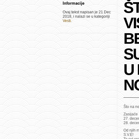
Š
Informacije
Ovaj tekst napisan je 21 Dec
2018, i nalazi se u kategoriji
VI
Vesti
.
B
S
U 
N
Što na ne
Zasijaće 
27. dece
28. dece
Od njih 
S.V.E!