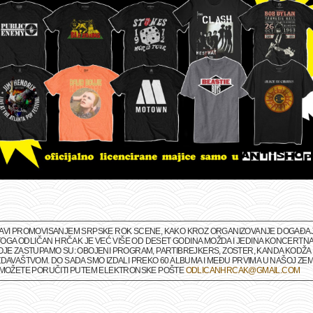
BAVI PROMOVISANJEM SRPSKE ROK SCENE, KAKO KROZ ORGANIZOVANJE DOGAĐAJA 
M TOGA ODLIČAN HRČAK JE VEĆ VIŠE OD DESET GODINA MOŽDA I JEDINA KONCERTNA
OJE ZASTUPAMO SU: OBOJENI PROGRAM, PARTIBREJKERS, ZOSTER, KANDA KODŽA I
DAVAŠTVOM. DO SADA SMO IZDALI PREKO 60 ALBUMA I MEĐU PRVIMA U NAŠOJ ZEMLJ
A MOŽETE PORUČITI PUTEM ELEKTRONSKE POŠTE
ODLICANHRCAK@GMAIL.COM