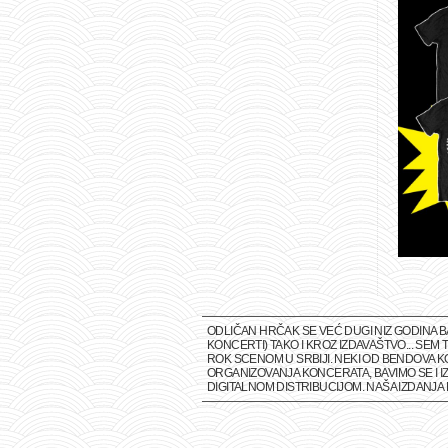
ODLIČAN HRČAK SE VEĆ DUGI NIZ GODINA 
KONCERTI) TAKO I KROZ IZDAVAŠTVO... SE
ROK SCENOM U SRBIJI. NEKI OD BENDOVA K
ORGANIZOVANJA KONCERATA, BAVIMO SE I IZ
DIGITALNOM DISTRIBUCIJOM. NAŠA IZDANJ