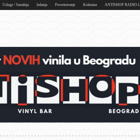
Usluge / Saradnja
Izdanja
Provetravanje
Kolumna
ANTISHOP RADIO 