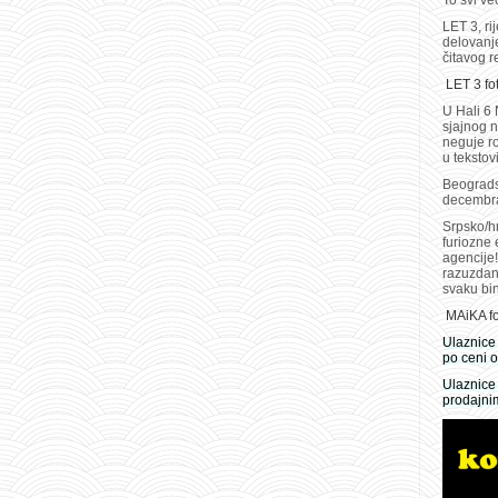
To svi v
LET 3, r
delovanje
čitavog r
LET 3 fo
U Hali 6
sjajnog 
neguje r
u tekstov
Beograds
decembra
Srpsko/h
furiozne 
agencije!
razuzdan
svaku bi
MAiKA fo
Ulaznice
po ceni o
Ulaznice
prodajni