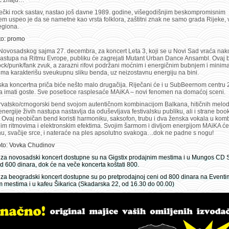
eć znaju…
iječki rock sastav, nastao još davne 1989. godine, višegodišnjim beskompromisnim
m uspeo je da se nametne kao vrsta folklora, zaštitni znak ne samo grada Rijeke, 
egiona.
to: promo
 Novosadskog sajma 27. decembra, za koncert Leta 3, koji se u Novi Sad vraća nak
nastupa na Ritmu Evrope, publiku će zagrejati Mutant Urban Dance Ansambl. Ovaj
ock/punk/fank zvuk, a zarazni rifovi podržani moćnim i energičnim bubnjem i mini
ima karakterišu sveukupnu sliku benda, uz neizostavnu energiju na bini.
ka koncertna priča biće nešto malo drugačija. Riječani će i u SubBeernom centru 
 imati goste. Sve posetioce rasplesaće MAiKA – novi fenomen na domaćoj sceni.
rvatsko/crnogorski bend svojom autentičnom kombinacijom Balkana, hitičnih melodi
energije živih nastupa nastavlja da oduševljava festivalsku publiku, ali i strane boo
 Ovaj neobičan bend koristi harmoniku, saksofon, trubu i dva ženska vokala u komb
im ritmovima i elektronskim efektima. Svojim šarmom i divljom energijom MAiKA će 
nu, svačije srce, i nateraće na ples apsolutno svakoga…dok ne padne s nogu!
to: Vovka Chudinov
 za novosadski koncert dostupne su na Gigstix prodajnim mestima i u Mungos CD
d 600 dinara, dok će na veče koncerta koštati 800.
 za beogradski koncert dostupne su po pretprodajnoj ceni od 800 dinara na Eventi
m mestima i u kafeu Šikarica (Skadarska 22, od 16.30 do 00.00)