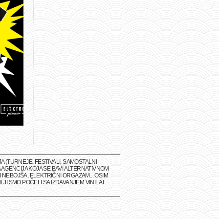
(TURNEJE, FESTIVALI, SAMOSTALNI
 AGENCIJA KOJA SE BAVI ALTERNATIVNOM
 NEBOJŠA, ELEKTRIČNI ORGAZAM... OSIM
I SMO POČELI SA IZDAVANJEM VINILA I