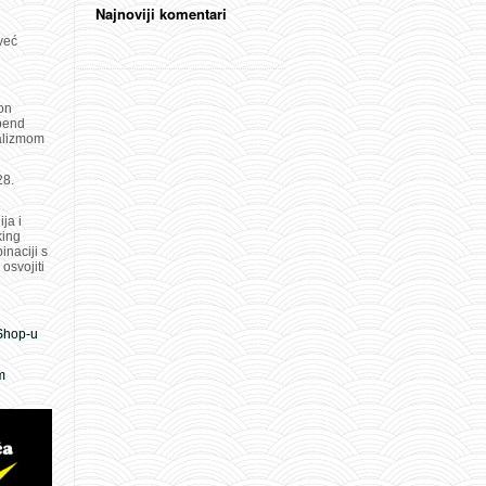
Najnoviji komentari
već
on
 bend
malizmom
28.
ja i
king
inaciji s
osvojiti
 Shop-u
m