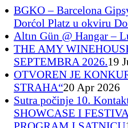
BGKO – Barcelona Gipsy 
Dorćol Platz u okviru Do
Altın Gün @ Hangar – L
THE AMY WINEHOUSE
SEPTEMBRA 2026.
19 J
OTVOREN JE KONKUR
STRAHA“
20 Apr 2026
Sutra počinje 10. Ko
SHOWCASE I FESTIV
PROGRAM I SATNICU