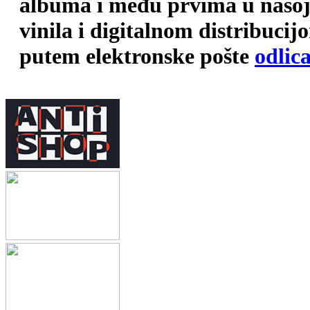
albuma i među prvima u našoj 
vinila i digitalnom distribuci
putem elektronske pošte
odlic