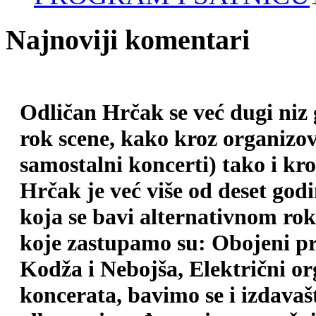
Najnoviji komentari
Odličan Hrčak se već dugi niz
rok scene, kako kroz organizova
samostalni koncerti) tako i kr
Hrčak je već više od deset god
koja se bavi alternativnom ro
koje zastupamo su: Obojeni pr
Kodža i Nebojša, Električni o
koncerata, bavimo se i izdava