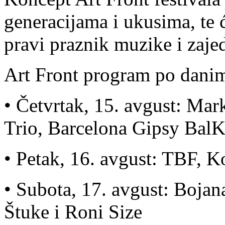
generacijama i ukusima, te ć
pravi praznik muzike i zaje
Art Front program po dani
• Četvrtak, 15. avgust: Mar
Trio, Barcelona Gipsy BalK
• Petak, 16. avgust: TBF, K
• Subota, 17. avgust: Bojan
Štuke i Roni Size