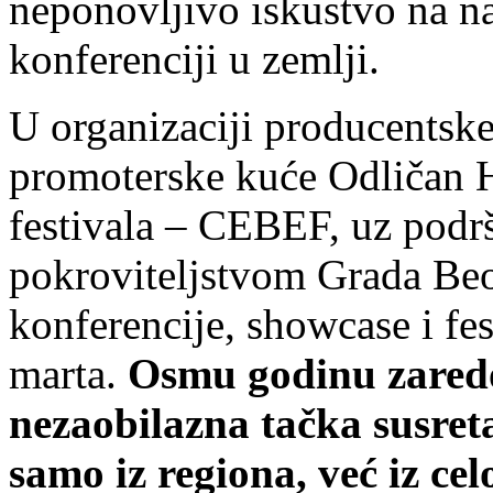
neponovljivo iskustvo na n
konferenciji u zemlji.
U organizaciji producentsk
promoterske kuće Odličan H
festivala – CEBEF, uz podrš
pokroviteljstvom Grada Beo
konferencije, showcase i fes
marta.
Osmu godinu zaredo
nezaobilazna tačka susret
samo iz regiona, već iz ce