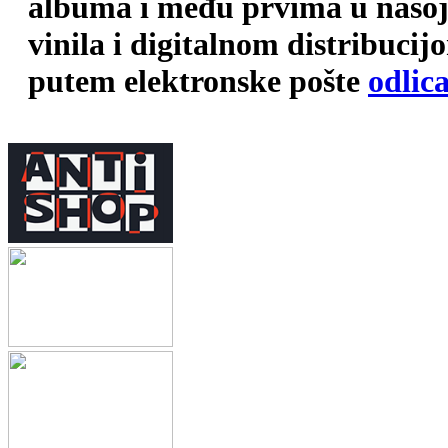
albuma i među prvima u našoj 
vinila i digitalnom distribuci
putem elektronske pošte
odlic