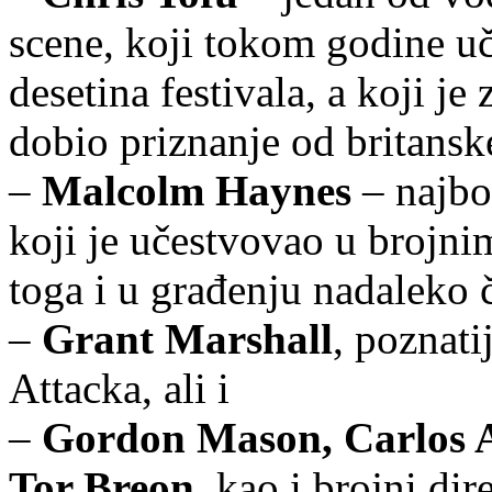
scene, koji tokom godine uč
desetina festivala, a koji je
dobio priznanje od britanske
–
Malcolm Haynes
– najbol
koji je učestvovao u brojni
toga i u građenju nadaleko 
–
Grant Marshall
, poznat
Attacka, ali i
–
Gordon Mason, Carlos A
Tor Breon,
kao i brojni dir