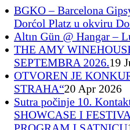
BGKO – Barcelona Gipsy 
Dorćol Platz u okviru Do
Altın Gün @ Hangar – L
THE AMY WINEHOUSE
SEPTEMBRA 2026.
19 J
OTVOREN JE KONKUR
STRAHA“
20 Apr 2026
Sutra počinje 10. Ko
SHOWCASE I FESTIV
PROGRAM I SATNICU