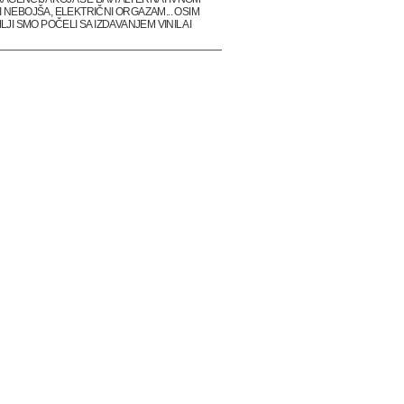
 NEBOJŠA, ELEKTRIČNI ORGAZAM... OSIM
I SMO POČELI SA IZDAVANJEM VINILA I