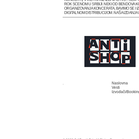
ROK SCENOM U SRBIJI. NEKI OD BENDOVA K
ORGANIZOVANJA KONCERATA, BAVIMO SE I IZ
DIGITALNOM DISTRIBUCIJOM. NAŠA IZDANJ
.
Naslovna
Vesti
Izvođači/Bookin