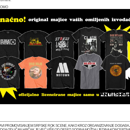
 dinara.
ROMO
BAVI PROMOVISANJEM SRPSKE ROK SCENE, KAKO KROZ ORGANIZOVANJE DOGAĐAJA 
M TOGA ODLIČAN HRČAK JE VEĆ VIŠE OD DESET GODINA MOŽDA I JEDINA KONCERTNA