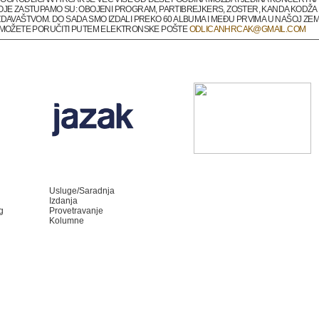
OJE ZASTUPAMO SU: OBOJENI PROGRAM, PARTIBREJKERS, ZOSTER, KANDA KODŽA I
DAVAŠTVOM. DO SADA SMO IZDALI PREKO 60 ALBUMA I MEĐU PRVIMA U NAŠOJ ZEMLJ
A MOŽETE PORUČITI PUTEM ELEKTRONSKE POŠTE
ODLICANHRCAK@GMAIL.COM
Usluge/Saradnja
Izdanja
g
Provetravanje
Kolumne