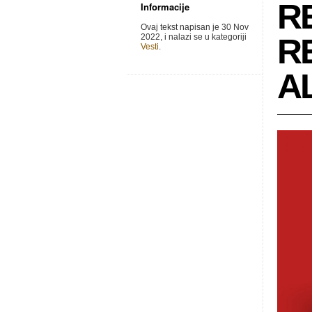
R
Informacije
Ovaj tekst napisan je 30 Nov
2022, i nalazi se u kategoriji
R
Vesti
.
A