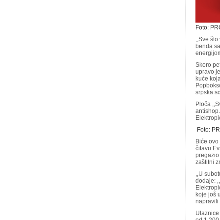
Foto: P
,,Sve što
benda sa
energijo
Skoro pet
upravo je
kuće koja
Popbokso
srpska sc
Ploča ,,S
antishop.
Elektropi
Foto: P
Biće ovo 
čitavu Ev
pregazio 
zaštitni z
,,U subot
dodaje: ,
Elektropi
koje još 
napravil
Ulaznice 