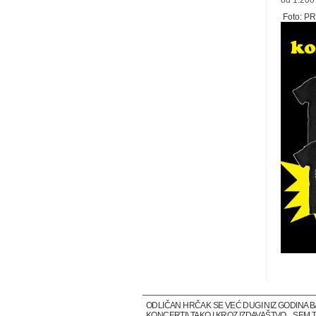
od 1.200
Foto: P
ODLIČAN HRČAK SE VEĆ DUGI NIZ GODINA 
KONCERTI) TAKO I KROZ IZDAVAŠTVO... SE