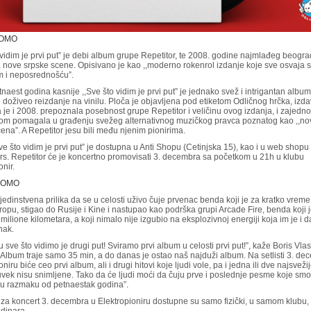
ROMO
 vidim je prvi put” je debi album grupe Repetitor, te 2008. godine najmlađeg beogr
 nove srpske scene. Opisivano je kao ,,moderno rokenrol izdanje koje sve osvaja 
m i neposrednošću”.
naest godina kasnije ,,Sve što vidim je prvi put” je jednako svež i intrigantan album
 doživeo reizdanje na vinilu. Ploča je objavljena pod etiketom Odličnog hrčka, izd
 je i 2008. prepoznala posebnost grupe Repetitor i veličinu ovog izdanja, i zajedno
m pomagala u građenju svežeg alternativnog muzičkog pravca poznatog kao ,,no
ena”. A Repetitor jesu bili među njenim pionirima.
ve što vidim je prvi put” je dostupna u Anti Shopu (Cetinjska 15), kao i u web shopu
rs. Repetitor će je koncertno promovisati 3. decembra sa početkom u 21h u klubu
onir.
ROMO
jedinstvena prilika da se u celosti uživo čuje prvenac benda koji je za kratko vreme
ropu, stigao do Rusije i Kine i nastupao kao podrška grupi Arcade Fire, benda koji 
milione kilometara, a koji nimalo nije izgubio na eksplozivnoj energiji koja im je i 
nak.
u sve što vidimo je drugi put! Sviramo prvi album u celosti prvi put!”, kaže Boris Vlast
,Album traje samo 35 min, a do danas je ostao naš najduži album. Na setlisti 3. de
oniru biće ceo prvi album, ali i drugi hitovi koje ljudi vole, pa i jedna ili dve najsve
uvek nisu snimljene. Tako da će ljudi moći da čuju prve i poslednje pesme koje smo
i u razmaku od petnaestak godina”.
za koncert 3. decembra u Elektropioniru dostupne su samo fizički, u samom klubu,