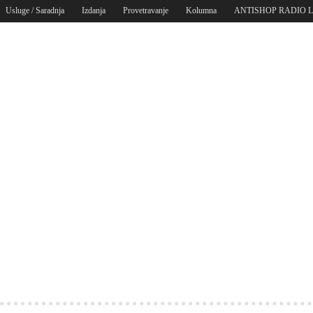
Usluge / Saradnja
Izdanja
Provetravanje
Kolumna
ANTISHOP RADIO 