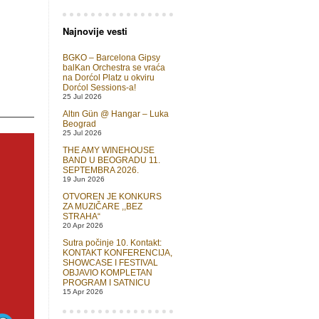
Najnovije vesti
BGKO – Barcelona Gipsy
balKan Orchestra se vraća
na Dorćol Platz u okviru
Dorćol Sessions-a!
25 Jul 2026
Altın Gün @ Hangar – Luka
Beograd
25 Jul 2026
THE AMY WINEHOUSE
BAND U BEOGRADU 11.
SEPTEMBRA 2026.
19 Jun 2026
OTVOREN JE KONKURS
ZA MUZIČARE ,,BEZ
STRAHA“
20 Apr 2026
Sutra počinje 10. Kontakt:
KONTAKT KONFERENCIJA,
SHOWCASE I FESTIVAL
OBJAVIO KOMPLETAN
PROGRAM I SATNICU
15 Apr 2026