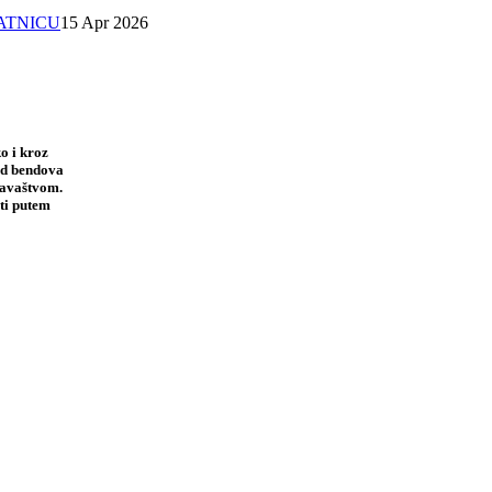
SATNICU
15 Apr 2026
o i kroz
 od bendova
davaštvom.
ti putem