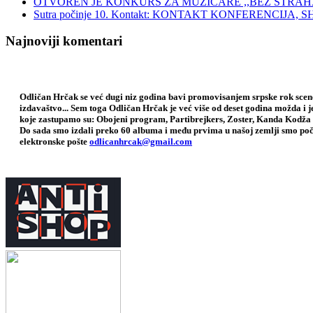
OTVOREN JE KONKURS ZA MUZIČARE ,,BEZ STRAH
Sutra počinje 10. Kontakt: KONTAKT KONFERENCIJ
Najnoviji komentari
Odličan Hrčak se već dugi niz godina bavi promovisanjem srpske rok scene,
izdavaštvo... Sem toga Odličan Hrčak je već više od deset godina možda i 
koje zastupamo su: Obojeni program, Partibrejkers, Zoster, Kanda Kodža 
Do sada smo izdali preko 60 albuma i među prvima u našoj zemlji smo poče
elektronske pošte
odlicanhrcak@gmail.com