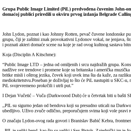
Grupa Public Image Limited (PiL) predvođena čuvenim John-om L
domaćoj publici priredili u okviru prvog izdanja Belgrade Calling
John Lydon, poznat i kao Johnny Rotten, pevač čuvene londonske punk
grupu, čiji je zaštitni znak provokativni Lydonov vokal, ne jenjava, 
i poznati akteri domaće scene na koje je rad ovog kultnog sastava bitn
Koja (Disciplin A Kitschme):
“Public Image LTD – jedna od omiljenih i srcu najdražih grupa. Konst
nadžive sve trendove i promene koje su britanska i američka muzička in
britke misli i oštrog jezika, čovek koji uvek ima šta da kaže, za razl
mediokritetstvu.Poseban je doživljaj to što će PiL nastupiti u SKC-u,
PiL svojevremeno prokrčili i utrli put.”
I Dejan Vučetić – Vuča (Darkwoood Dub) će u četvrtak biti u bašti 
,,PIL su sigurno jedan od bendova koji su presudno uticali na Darkwoo
ubedljivo. Uživo zvuče odlično, preporučujem svima koji vole pravi r
O značaju Lydon-ovog rada govori i Branislav Babić Kebra, frontm
,,PIL je veliki bend, kao što su veliki i Sex Pistols. Zajednički im je