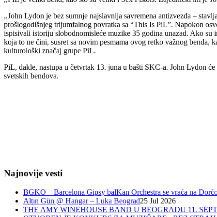
,,John Lydon je bez sumnje najslavnija savremena antizvezda – stavljaj
prošlogodišnjeg trijumfalnog povratka sa “This Is PiL”. Napokon osvoj
ispisivali istoriju slobodnomisleće muzike 35 godina unazad. Ako su int
koja to ne čini, susret sa novim pesmama ovog retko važnog benda, ka
kulturološki značaj grupe PiL.
PiL, dakle, nastupa u četvrtak 13. juna u bašti SKC-a. John Lydon će 
svetskih bendova.
Najnovije vesti
BGKO – Barcelona Gipsy balKan Orchestra se vraća na Dorćol 
Altın Gün @ Hangar – Luka Beograd
25 Jul 2026
THE AMY WINEHOUSE BAND U BEOGRADU 11. SEPT