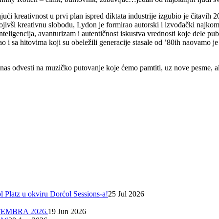
ući kreativnost u prvi plan ispred diktata industrije izgubio je čitavi
ivši kreativnu slobodu, Lydon je formirao autorski i izvođački najkomp
eligencija, avanturizam i autentičnost iskustva vrednosti koje dele publ
o i sa hitovima koji su obeležili generacije stasale od ’80ih naovamo
nas odvesti na muzičko putovanje koje ćemo pamtiti, uz nove pesme, ali 
Platz u okviru Dorćol Sessions-a!
25 Jul 2026
EMBRA 2026.
19 Jun 2026