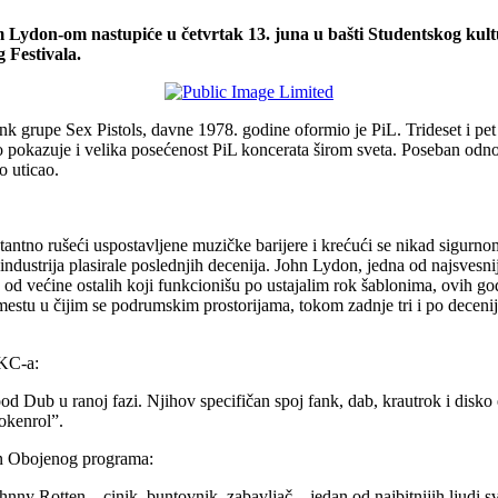
ydon-om nastupiće u četvrtak 13. juna u bašti Studentskog kult
 Festivala.
 grupe Sex Pistols, davne 1978. godine oformio je PiL. Trideset i pet
što pokazuje i velika posećenost PiL koncerata širom sveta. Poseban odn
o uticao.
antno rušeći uspostavljene muzičke barijere i krećući se nikad sigurn
dustrija plasirale poslednjih decenija. John Lydon, jedna od najsvesniji
iku od većine ostalih koji funkcionišu po ustajalim rok šablonima, ovih
 mestu u čijim se podrumskim prostorijama, tokom zadnje tri i po decen
SKC-a:
d Dub u ranoj fazi. Njihov specifičan spoj fank, dab, krautrok i disko 
okenrol”.
en Obojenog programa:
 Johnny Rotten – cinik, buntovnik, zabavljač…jedan od najbitnijih ljudi 