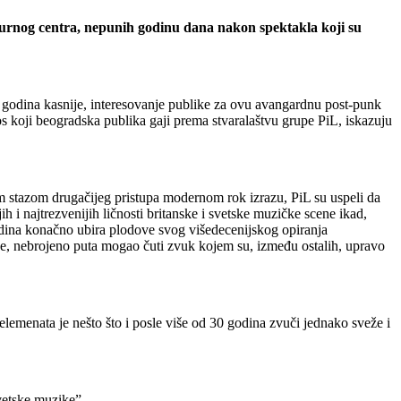
urnog centra, nepunih godinu dana nakon spektakla koji su
 godina kasnije, interesovanje publike za ovu avangardnu post-punk
os koji beogradska publika gaji prema stvaralaštvu grupe PiL, iskazuju
om stazom drugačijeg pristupa modernom rok izrazu, PiL su uspeli da
h i najtrezvenijih ličnosti britanske i svetske muzičke scene ikad,
 godina konačno ubira plodove svog višedecenijskog opiranja
ije, nebrojeno puta mogao čuti zvuk kojem su, između ostalih, upravo
elemenata je nešto što i posle više od 30 godina zvuči jednako sveže i
svetske muzike”.