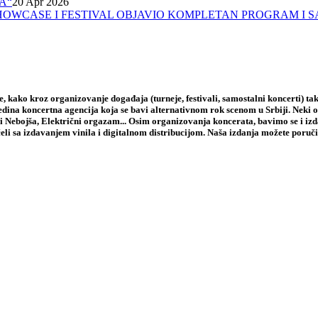
A“
20 Apr 2026
A, SHOWCASE I FESTIVAL OBJAVIO KOMPLETAN PROGRAM I 
 kako kroz organizovanje događaja (turneje, festivali, samostalni koncerti) tak
jedina koncertna agencija koja se bavi alternativnom rok scenom u Srbiji. Neki
i Nebojša, Električni orgazam... Osim organizovanja koncerata, bavimo se i iz
li sa izdavanjem vinila i digitalnom distribucijom. Naša izdanja možete poruči