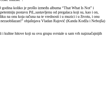
h 20 godina koliko je prošlo između albuma “That What Is Not” i
etentniju postavu PiL,sastavljenu od pregalaca koji su, kao i on,
iku na onu koja računa na te vrednosti i u muzici i u životu, i onu
 je nezaobilazan!” objašnjava Vladan Rajović (Kanda Kodža i Nebojša)
i kultne hitove koji su ovu grupu svrstale u sam vrh najznačajnijih