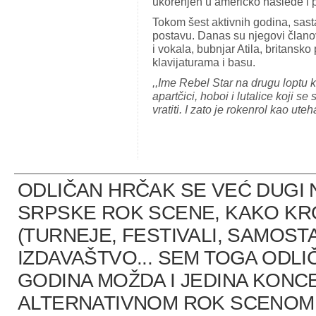
ukorenjen u američko nasleđe i
Tokom šest aktivnih godina, sast
postavu. Danas su njegovi članov
i vokala, bubnjar Atila, britansko
klavijaturama i basu.
,,Ime Rebel Star na drugu loptu k
apartčici, hoboi i lutalice koji 
vratiti. I zato je rokenrol kao uteh
ODLIČAN HRČAK SE VEĆ DUGI 
SRPSKE ROK SCENE, KAKO K
(TURNEJE, FESTIVALI, SAMOST
IZDAVAŠTVO... SEM TOGA ODLI
GODINA MOŽDA I JEDINA KONCE
ALTERNATIVNOM ROK SCENOM U