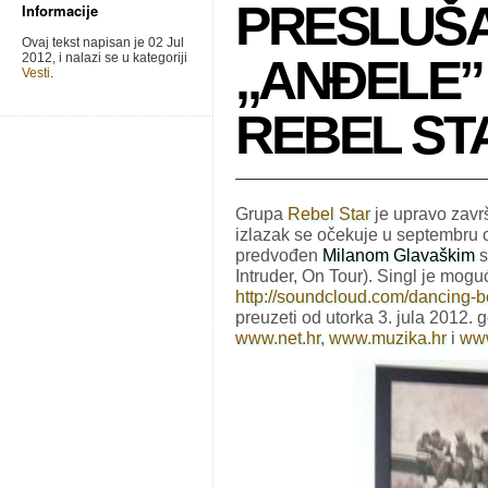
PRESLUŠ
Informacije
Ovaj tekst napisan je 02 Jul
2012, i nalazi se u kategoriji
,,ANĐELE”
Vesti
.
REBEL ST
Grupa
Rebel Star
je upravo završi
izlazak se očekuje u septembru
predvođen
Milanom Glavaškim
s
Intruder, On Tour). Singl je mogu
http://soundcloud.com/dancing-be
preuzeti od utorka 3. jula 2012.
www.net.hr
,
www.muzika.hr
i
ww