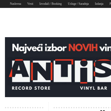
Naslovna
Vesti
Izvođači / Booking
Usluge / Saradnja
Izdanja
P