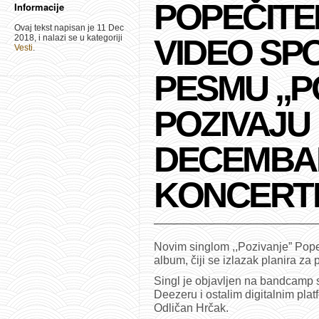
POPEČITE
Informacije
Ovaj tekst napisan je 11 Dec
2018, i nalazi se u kategoriji
VIDEO SP
Vesti
.
PESMU ,,P
POZIVAJU
DECEMBA
KONCERT
Novim singlom ,,Pozivanje” Popeč
album, čiji se izlazak planira za
Singl je objavljen na bandcamp s
Deezeru i ostalim digitalnim pl
Odličan Hrčak.