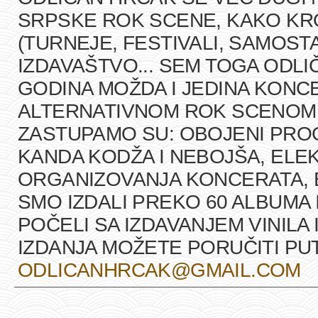
SRPSKE ROK SCENE, KAKO K
(TURNEJE, FESTIVALI, SAMOST
IZDAVAŠTVO... SEM TOGA ODLI
GODINA MOŽDA I JEDINA KONCE
ALTERNATIVNOM ROK SCENOM U
ZASTUPAMO SU: OBOJENI PRO
KANDA KODŽA I NEBOJŠA, ELEK
ORGANIZOVANJA KONCERATA, B
SMO IZDALI PREKO 60 ALBUMA 
POČELI SA IZDAVANJEM VINILA 
IZDANJA MOŽETE PORUČITI P
ODLICANHRCAK@GMAIL.COM