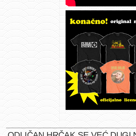
ODLIČAN HRČAK SE VEĆ DUGI 