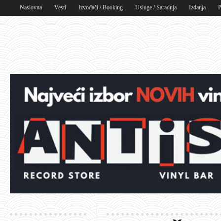
Naslovna
Vesti
Izvođači / Booking
Usluge / Saradnja
Izdanja
P