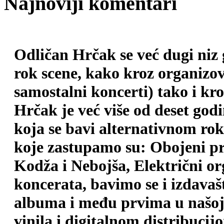
Najnoviji komentari
Odličan Hrčak se već dugi niz
rok scene, kako kroz organizova
samostalni koncerti) tako i kr
Hrčak je već više od deset god
koja se bavi alternativnom ro
koje zastupamo su: Obojeni pr
Kodža i Nebojša, Električni o
koncerata, bavimo se i izdava
albuma i među prvima u našoj 
vinila i digitalnom distribuci