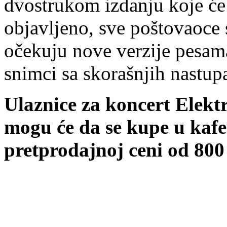
dvostrukom izdanju koje će 
objavljeno, sve poštovaoce 
očekuju nove verzije pesam
snimci sa skorašnjih nastup
Ulaznice za koncert Elek
mogu će da se kupe u kafe
pretprodajnoj ceni od 800