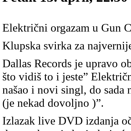
Električni orgazam u Gun Cl
Klupska svirka za najvernij
Dallas Records je upravo ob
što vidiš to i jeste” Elektr
našao i novi singl, do sada
(je nekad dovoljno )”.
Izlazak live DVD izdanja oč