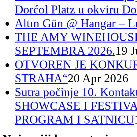
Dorćol Platz u okviru Do
Altın Gün @ Hangar – L
THE AMY WINEHOUSE
SEPTEMBRA 2026.
19 J
OTVOREN JE KONKUR
STRAHA“
20 Apr 2026
Sutra počinje 10. Ko
SHOWCASE I FESTIV
PROGRAM I SATNICU