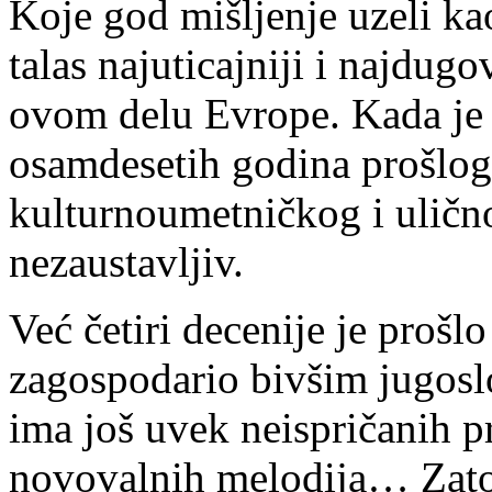
Koje god mišljenje uzeli kao
talas najuticajniji i najdug
ovom delu Evrope. Kada je
osamdesetih godina prošlog
kulturnoumetničkog i ulično
nezaustavljiv.
Već četiri decenije je prošl
zagospodario bivšim jugosl
ima još uvek neispričanih p
novovalnih melodija… Zato