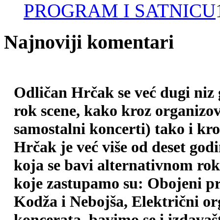
PROGRAM I SATNICU
Najnoviji komentari
Odličan Hrčak se već dugi niz
rok scene, kako kroz organizova
samostalni koncerti) tako i kr
Hrčak je već više od deset god
koja se bavi alternativnom ro
koje zastupamo su: Obojeni pr
Kodža i Nebojša, Električni o
koncerata, bavimo se i izdava