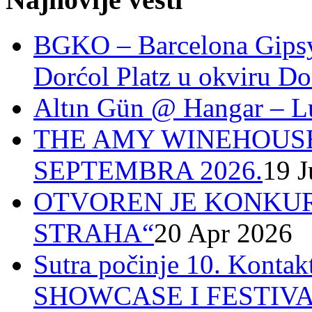
BGKO – Barcelona Gipsy 
Dorćol Platz u okviru Do
Altın Gün @ Hangar – L
THE AMY WINEHOUSE
SEPTEMBRA 2026.
19 J
OTVOREN JE KONKUR
STRAHA“
20 Apr 2026
Sutra počinje 10. Ko
SHOWCASE I FESTIV