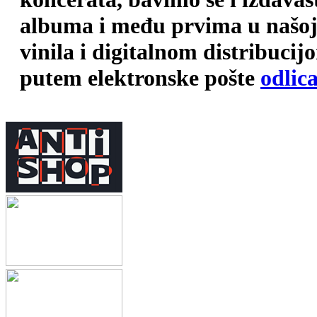
albuma i među prvima u našoj 
vinila i digitalnom distribuci
putem elektronske pošte
odlic