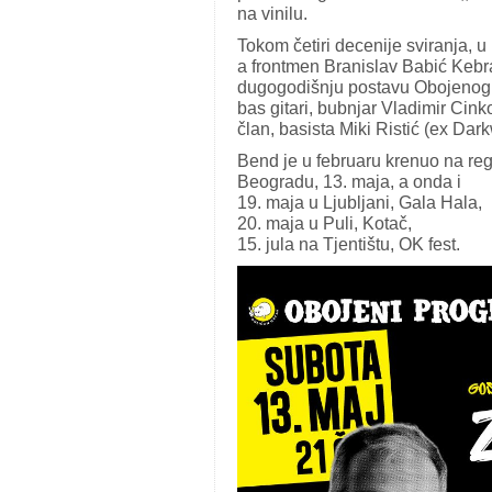
na vinilu.
Tokom četiri decenije sviranja,
a frontmen Branislav Babić Kebra
dugogodišnju postavu Obojenog p
bas gitari, bubnjar Vladimir Cink
član, basista Miki Ristić (ex Da
Bend je u februaru krenuo na regi
Beogradu, 13. maja, a onda i
19. maja u Ljubljani, Gala Hala,
20. maja u Puli, Kotač,
15. jula na Tjentištu, OK fest.