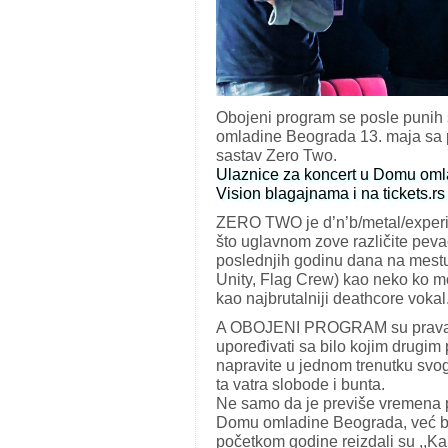
Obojeni program se posle punih
omladine Beograda 13. maja sa p
sastav Zero Two.
Ulaznice za koncert u Domu oml
Vision blagajnama i na tickets.rs
ZERO TWO je d’n’b/metal/experim
što uglavnom zove različite pev
poslednjih godinu dana na mestu
Unity, Flag Crew) kao neko ko mo
kao najbrutalniji deathcore vokal
A OBOJENI PROGRAM su pravac z
upoređivati sa bilo kojim drugim
napravite u jednom trenutku svog 
ta vatra slobode i bunta.
Ne samo da je previše vremena p
Domu omladine Beograda, već be
početkom godine reizdali su ,,Ka