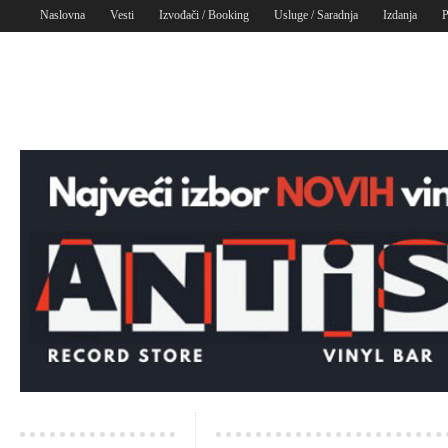
Naslovna
Vesti
Izvođači / Booking
Usluge / Saradnja
Izdanja
P