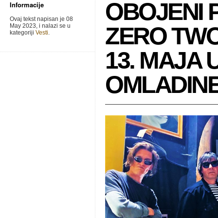
OBOJENI 
Informacije
Ovaj tekst napisan je 08
May 2023, i nalazi se u
ZERO TWO
kategoriji
Vesti
.
13. MAJA
OMLADIN