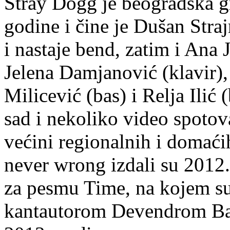
Stray Dogg je beogradska g
godine i čine je Dušan Stra
i nastaje bend, zatim i Ana 
Jelena Damjanović (klavir),
Milicević (bas) i Relja Ilić
sad i nekoliko video spotova
većini regionalnih i domaćih
never wrong izdali su 2012.
za pesmu Time, na kojem su
kantautorom Devendrom Ban