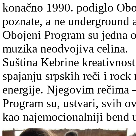
konačno 1990. podiglo Ob
poznate, a ne underground a
Obojeni Program su jedna od
muzika neodvojiva celina.
Suština Kebrine kreativnos
spajanju srpskih reči i rock r
energije. Njegovim rečima –
Program su, ustvari, svih ovi
kao najemocionalniji bend u