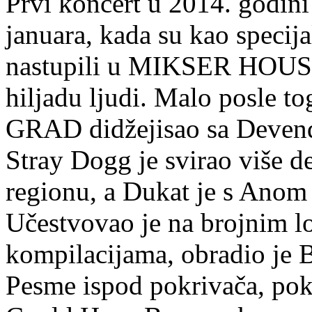
Prvi koncert u 2014. godini
januara, kada su kao speci
nastupili u MIKSER HOUSE
hiljadu ljudi. Malo posle t
GRAD didžejisao sa Deve
Stray Dogg je svirao više de
regionu, a Dukat je s Anom
Učestvovao je na brojnim l
kompilacijama, obradio je B
Pesme ispod pokrivača, po