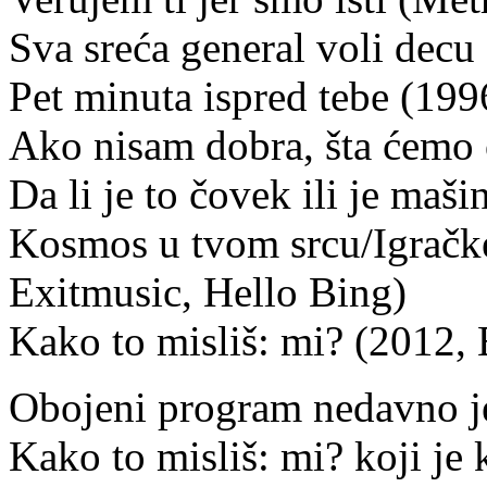
Sva sreća general voli decu
Pet minuta ispred tebe (199
Ako nisam dobra, šta ćemo
Da li je to čovek ili je ma
Kosmos u tvom srcu/Igračk
Exitmusic, Hello Bing)
Kako to misliš: mi? (2012,
Obojeni program nedavno j
Kako to misliš: mi? koji je 