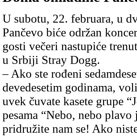
U subotu, 22. februara, u 
Pančevo biće održan koncer
gosti večeri nastupiće trenu
u Srbiji Stray Dogg.
– Ako ste rođeni sedamdeset
devedesetim godinama, volit
uvek čuvate kasete grupe “J
pesama “Nebo, nebo plavo j
pridružite nam se! Ako niste