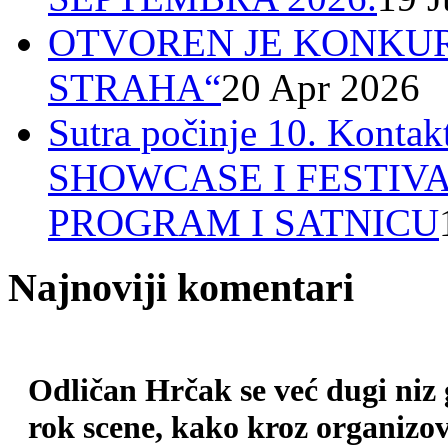
OTVOREN JE KONKUR
STRAHA“
20 Apr 2026
Sutra počinje 10. Ko
SHOWCASE I FESTIV
PROGRAM I SATNICU
Najnoviji komentari
Odličan Hrčak se već dugi niz
rok scene, kako kroz organizova