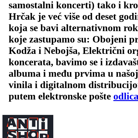
samostalni koncerti) tako i kr
Hrčak je već više od deset god
koja se bavi alternativnom ro
koje zastupamo su: Obojeni pr
Kodža i Nebojša, Električni o
koncerata, bavimo se i izdava
albuma i među prvima u našoj 
vinila i digitalnom distribuci
putem elektronske pošte
odlic