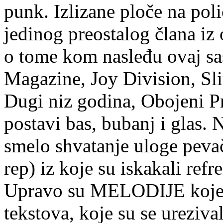
punk. Izlizane ploče na pol
jedinog preostalog člana iz 
o tome kom nasleđu ovaj sas
Magazine, Joy Division, Sli
Dugi niz godina, Obojeni P
postavi bas, bubanj i glas. 
smelo shvatanje uloge pevač
rep) iz koje su iskakali ref
Upravo su MELODIJE koje s
tekstova, koje su se ureziva