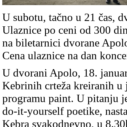
U subotu, tačno u 21 čas, d
Ulaznice po ceni od 300 din
na biletarnici dvorane Apo
Cena ulaznice na dan koncer
U dvorani Apolo, 18. januar
Kebrinih crteža kreiranih 
programu paint. U pitanju je
do-it-yourself poetike, nast
Kebra svakodnevno, u 8.30h