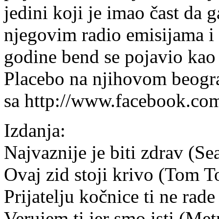
jedini koji je imao čast da 
njegovim radio emisijama i n
godine bend se pojavio ka
Placebo na njihovom beogra
sa http://www.facebook.co
Izdanja:
Najvaznije je biti zdrav (S
Ovaj zid stoji krivo (Tom 
Prijatelju kočnice ti ne rad
Verujem ti jer smo isti (Met