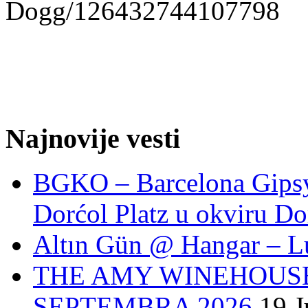
Dogg/126432744107798
Najnovije vesti
BGKO – Barcelona Gipsy 
Dorćol Platz u okviru Do
Altın Gün @ Hangar – L
THE AMY WINEHOUSE
SEPTEMBRA 2026.
19 J