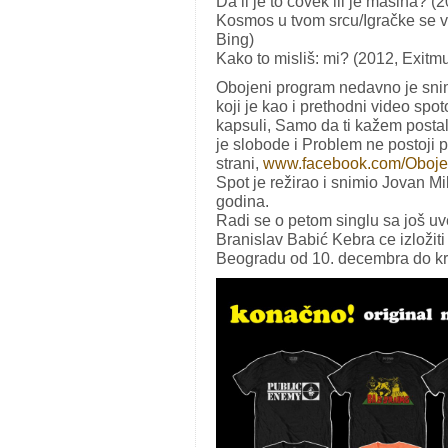
Da li je to čovek ili je mašina? 
Kosmos u tvom srcu/Igračke se v
Bing)
Kako to misliš: mi? (2012, Exitm
Obojeni program nedavno je snim
koji je kao i prethodni video spot
kapsuli, Samo da ti kažem postalo
je slobode i Problem ne postoji 
strani,
www.facebook.com/Oboje
Spot je režirao i snimio Jovan M
godina.
Radi se o petom singlu sa još u
Branislav Babić Kebra ce izložit
Beogradu od 10. decembra do kr