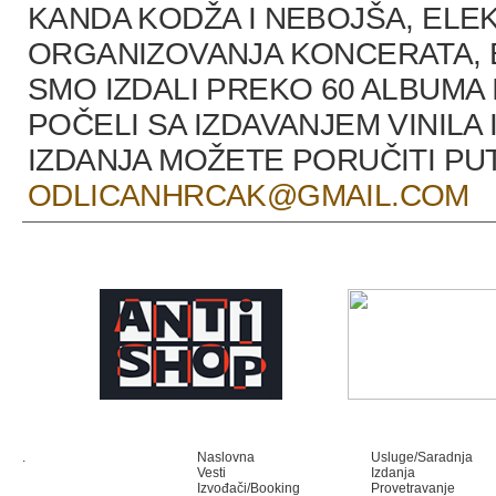
KANDA KODŽA I NEBOJŠA, ELEK
ORGANIZOVANJA KONCERATA, B
SMO IZDALI PREKO 60 ALBUMA 
POČELI SA IZDAVANJEM VINILA 
IZDANJA MOŽETE PORUČITI P
ODLICANHRCAK@GMAIL.COM
.
Naslovna
Usluge/Saradnja
Vesti
Izdanja
Izvođači/Booking
Provetravanje