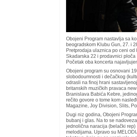
Obojeni Program nastavlja sa ko
beogradskom Klubu Gun, 27. i 2
Pretprodaja ulaznica po ceni od 
Skadarska 22 i prodavnici ploč
Početak oba koncerta najavljuje
Obojeni program su osnovani 19
slobodoumnosti i dečačkog (kult
odrasli na finoj hrani sastavljen
britanskih muzičkih pravaca new 
Branislava Babića Kebre, jedinog
rečito govore o tome kom nasleđu
Magazine, Joy Division, Slits, P
Dugi niz godina, Obojeni Program
bubanj i glas. Na to se nadovez
jednolična naracija (belački rep) 
melodijama. Upravo su MELODIJE