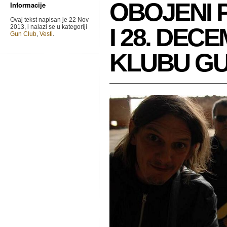
OBOJENI 
Informacije
Ovaj tekst napisan je 22 Nov
2013, i nalazi se u kategoriji
I 28. DEC
Gun Club
,
Vesti
.
KLUBU G