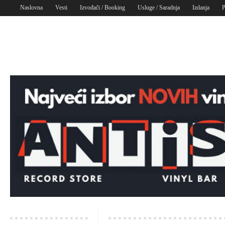
Naslovna
Vesti
Izvođači / Booking
Usluge / Saradnja
Izdanja
P