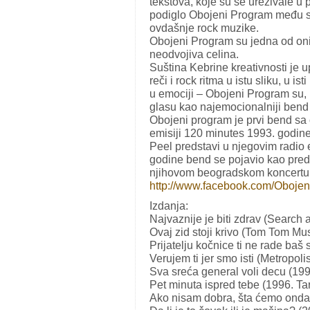
tekstova, koje su se urezivale u
podiglo Obojeni Program među s
ovdašnje rock muzike.
Obojeni Program su jedna od onih
neodvojiva celina.
Suština Kebrine kreativnosti je
reči i rock ritma u istu sliku, u is
u emociji – Obojeni Program su, us
glasu kao najemocionalniji bend 
Obojeni program je prvi bend sa 
emisiji 120 minutes 1993. godine 
Peel predstavi u njegovim radio e
godine bend se pojavio kao pre
njihovom beogradskom koncertu. 
http://www.facebook.com/Obojen
Izdanja:
Najvaznije je biti zdrav (Search 
Ovaj zid stoji krivo (Tom Tom Mu
Prijatelju kočnice ti ne rade baš
Verujem ti jer smo isti (Metropoli
Sva sreća general voli decu (19
Pet minuta ispred tebe (1996. Ta
Ako nisam dobra, šta ćemo ond