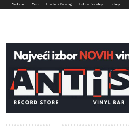
Naslovna
Vesti
Izvođači / Booking
Usluge / Saradnja
Izdanja
P