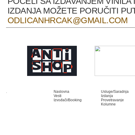
POČELI SA IZDAVANJEM VINILA 
IZDANJA MOŽETE PORUČITI P
ODLICANHRCAK@GMAIL.COM
.
Naslovna
Usluge/Saradnja
Vesti
Izdanja
Izvođači/Booking
Provetravanje
Kolumne