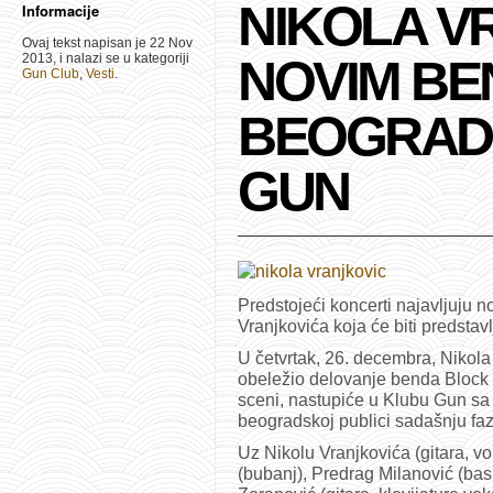
NIKOLA V
Informacije
Ovaj tekst napisan je 22 Nov
2013, i nalazi se u kategoriji
NOVIM BE
Gun Club
,
Vesti
.
BEOGRAD
GUN
Predstojeći koncerti najavljuju no
Vranjkovića koja će biti predstav
U četvrtak, 26. decembra, Nikol
obeležio delovanje benda Block 
sceni, nastupiće u Klubu Gun sa
beogradskoj publici sadašnju fa
Uz Nikolu Vranjkovića (gitara, v
(bubanj), Predrag Milanović (bas 