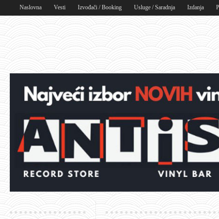
Naslovna
Vesti
Izvođači / Booking
Usluge / Saradnja
Izdanja
P