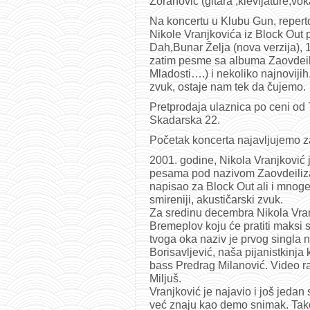
Zoranović (gitara ,klevijature,vok
Na koncertu u Klubu Gun, reper
Nikole Vranjkovića iz Block Out 
Dah,Bunar Želja (nova verzija), 
zatim pesme sa albuma Zaovdeiliz
Mladosti….) i nekoliko najnovijih. 
zvuk, ostaje nam tek da čujemo.
Pretprodaja ulaznica po ceni od 7
Skadarska 22.
Početak koncerta najavljujemo z
2001. godine, Nikola Vranjković j
pesama pod nazivom Zaovdeiliza
napisao za Block Out ali i mnog
smireniji, akustičarski zvuk.
Za sredinu decembra Nikola Vran
Bremeplov koju će pratiti maksi 
tvoga oka naziv je prvog singla n
Borisavljević, naša pijanistkinja k
bass Predrag Milanović. Video r
Miljuš.
Vranjković je najavio i još jeda
već znaju kao demo snimak. Tako