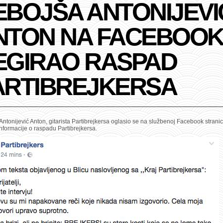
EBOJŠA ANTONIJEVI
NTON NA FACEBOO
EGIRAO RASPAD
ARTIBREJKERSA
ntonijević Anton, gitarista Partibrejkersa oglasio se na službenoj Facebook stranici
nformacije o raspadu Partibrejkersa.