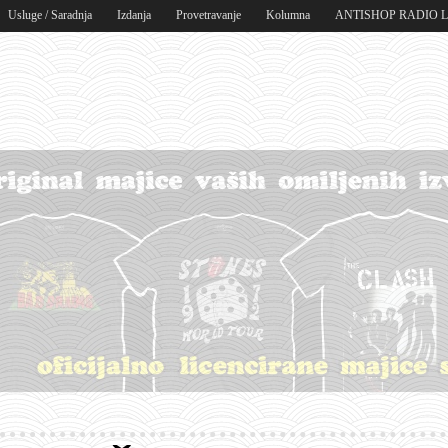
Usluge / Saradnja
Izdanja
Provetravanje
Kolumna
ANTISHOP RADIO 