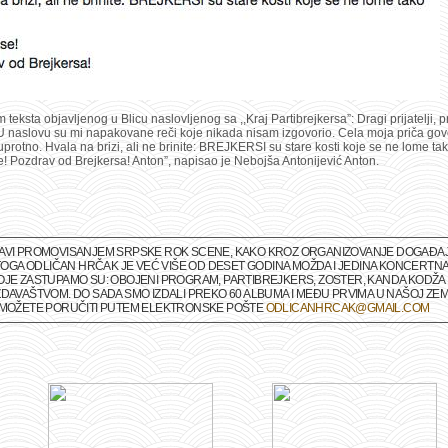
teksta objavljenog u Blicu naslovljenog sa ,,Kraj Partibrejkersa”: Dragi prijatelji, pr
 U naslovu su mi napakovane reči koje nikada nisam izgovorio. Cela moja priča gov
protno. Hvala na brizi, ali ne brinite: BREJKERSI su stare kosti koje se ne lome tak
! Pozdrav od Brejkersa! Anton”, napisao je Nebojša Antonijević Anton.
BAVI PROMOVISANJEM SRPSKE ROK SCENE, KAKO KROZ ORGANIZOVANJE DOGAĐAJA 
M TOGA ODLIČAN HRČAK JE VEĆ VIŠE OD DESET GODINA MOŽDA I JEDINA KONCERTNA
OJE ZASTUPAMO SU: OBOJENI PROGRAM, PARTIBREJKERS, ZOSTER, KANDA KODŽA I
DAVAŠTVOM. DO SADA SMO IZDALI PREKO 60 ALBUMA I MEĐU PRVIMA U NAŠOJ ZEMLJ
A MOŽETE PORUČITI PUTEM ELEKTRONSKE POŠTE
ODLICANHRCAK@GMAIL.COM