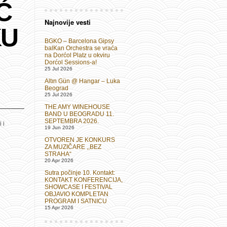
Ć
Najnovije vesti
KU
BGKO – Barcelona Gipsy
balKan Orchestra se vraća
na Dorćol Platz u okviru
Dorćol Sessions-a!
25 Jul 2026
Altın Gün @ Hangar – Luka
Beograd
25 Jul 2026
THE AMY WINEHOUSE
BAND U BEOGRADU 11.
SEPTEMBRA 2026.
 i
19 Jun 2026
OTVOREN JE KONKURS
ZA MUZIČARE ,,BEZ
STRAHA“
20 Apr 2026
Sutra počinje 10. Kontakt:
KONTAKT KONFERENCIJA,
SHOWCASE I FESTIVAL
OBJAVIO KOMPLETAN
PROGRAM I SATNICU
15 Apr 2026