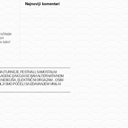
Najnoviji komentari
očitajte
ori
o lako!
(TURNEJE, FESTIVALI, SAMOSTALNI
 AGENCIJA KOJA SE BAVI ALTERNATIVNOM
 NEBOJŠA, ELEKTRIČNI ORGAZAM... OSIM
I SMO POČELI SA IZDAVANJEM VINILA I