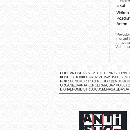
“Povodom 
intervju!
upravo su
Vidimo se
ODLIČAN HRČAK SE VEĆ DUGI NIZ GODINA 
KONCERTI) TAKO I KROZ IZDAVAŠTVO... SE
ROK SCENOM U SRBIJI. NEKI OD BENDOVA K
ORGANIZOVANJA KONCERATA, BAVIMO SE I IZ
DIGITALNOM DISTRIBUCIJOM. NAŠA IZDANJ