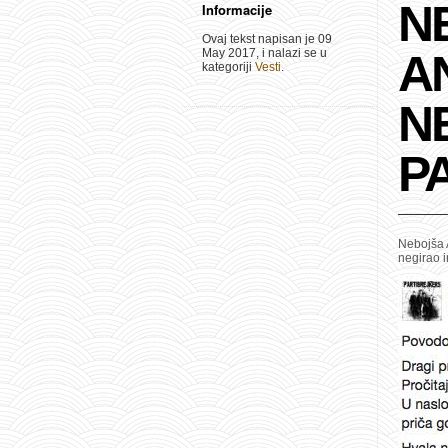
N
Informacije
Ovaj tekst napisan je 09
May 2017, i nalazi se u
A
kategoriji
Vesti
.
N
P
Nebojša A
negirao i