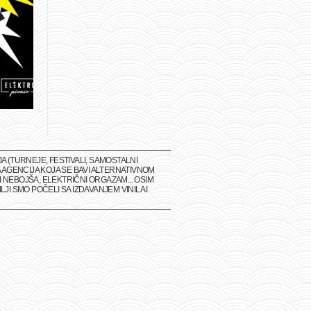
(TURNEJE, FESTIVALI, SAMOSTALNI
 AGENCIJA KOJA SE BAVI ALTERNATIVNOM
 NEBOJŠA, ELEKTRIČNI ORGAZAM... OSIM
I SMO POČELI SA IZDAVANJEM VINILA I