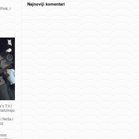
Najnoviji komentari
Pink, i
’s T.V./
aliziraju
 i Neša i
roz
lnim