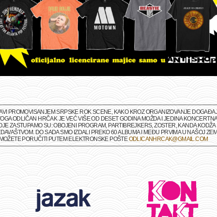
BAVI PROMOVISANJEM SRPSKE ROK SCENE, KAKO KROZ ORGANIZOVANJE DOGAĐAJA 
M TOGA ODLIČAN HRČAK JE VEĆ VIŠE OD DESET GODINA MOŽDA I JEDINA KONCERTNA
OJE ZASTUPAMO SU: OBOJENI PROGRAM, PARTIBREJKERS, ZOSTER, KANDA KODŽA I
DAVAŠTVOM. DO SADA SMO IZDALI PREKO 60 ALBUMA I MEĐU PRVIMA U NAŠOJ ZEMLJ
A MOŽETE PORUČITI PUTEM ELEKTRONSKE POŠTE
ODLICANHRCAK@GMAIL.COM