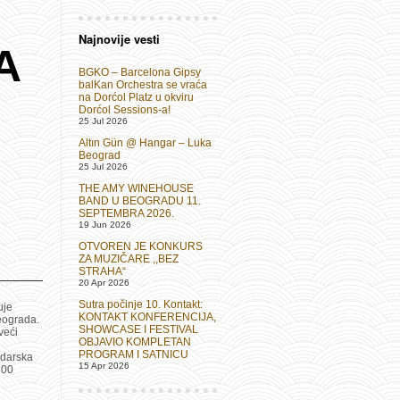
Najnovije vesti
A
BGKO – Barcelona Gipsy
balKan Orchestra se vraća
na Dorćol Platz u okviru
Dorćol Sessions-a!
25 Jul 2026
Altın Gün @ Hangar – Luka
Beograd
25 Jul 2026
THE AMY WINEHOUSE
BAND U BEOGRADU 11.
SEPTEMBRA 2026.
19 Jun 2026
OTVOREN JE KONKURS
ZA MUZIČARE ,,BEZ
STRAHA“
20 Apr 2026
Sutra počinje 10. Kontakt:
uje
KONTAKT KONFERENCIJA,
eograda.
SHOWCASE I FESTIVAL
veći
OBJAVIO KOMPLETAN
PROGRAM I SATNICU
adarska
15 Apr 2026
600