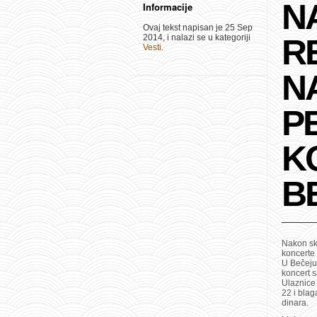
N
Informacije
Ovaj tekst napisan je 25 Sep
2014, i nalazi se u kategoriji
R
Vesti
.
N
P
K
B
Nakon sk
koncerte
U Bečeju
koncert 
Ulaznice 
22 i bla
dinara.