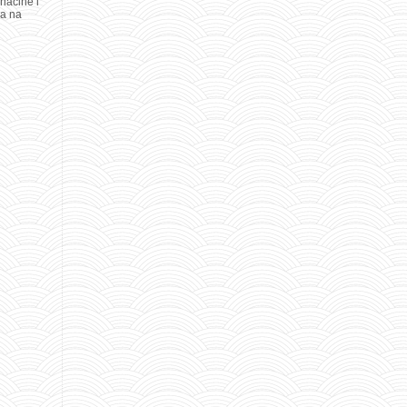
načine i
ma na