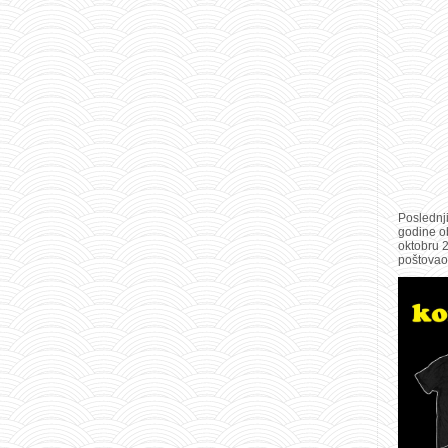
Poslednj
godine ob
oktobru 
poštovao