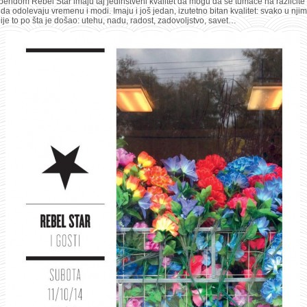
bendom Rebel Star imaju taj jedinstveni kvalitet da mogu da se tumače na različite 
a odolevaju vremenu i modi. Imaju i još jedan, izutetno bitan kvalitet: svako u nji
ije to po šta je došao: utehu, nadu, radost, zadovoljstvo, savet…