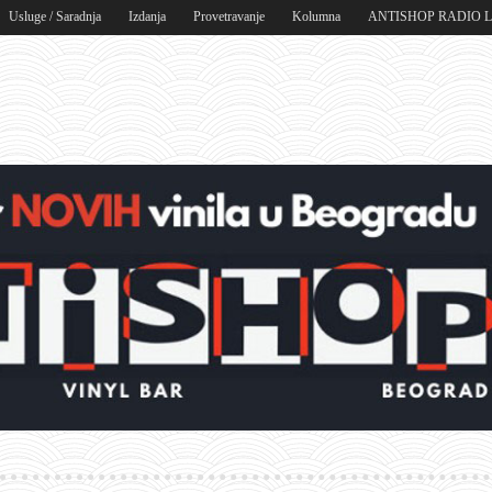
Usluge / Saradnja
Izdanja
Provetravanje
Kolumna
ANTISHOP RADIO 