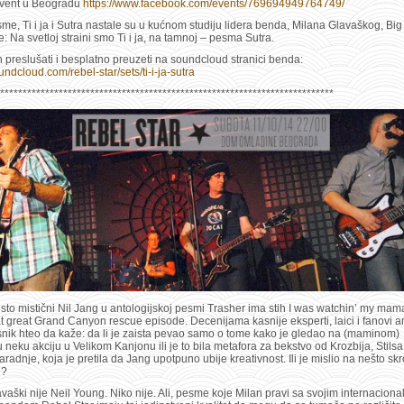
event u Beogradu
https://www.facebook.com/events/769694949764749/
e, Ti i ja i Sutra nastale su u kućnom studiju lidera benda, Milana Glavaškog, Big 
: Na svetloj straini smo Ti i ja, na tamnoj – pesma Sutra.
 preslušati i besplatno preuzeti na soundcloud stranici benda:
oundcloud.com/rebel-star/sets/ti-i-ja-sutra
**************************************************************************
često mistični Nil Jang u antologijskoj pesmi Trasher ima stih I was watchin’ my mama
at great Grand Canyon rescue episode. Decenijama kasnije eksperti, laici i fanovi an
snik hteo da kaže: da li je zaista pevao samo o tome kako je gledao na (maminom)
u neku akciju u Velikom Kanjonu ili je to bila metafora za bekstvo od Krozbija, Stilsa
aradnje, koja je pretila da Jang upotpuno ubije kreativnost. Ili je mislio na nešto sk
e?
vaški nije Neil Young. Niko nije. Ali, pesme koje Milan pravi sa svojim internaciona