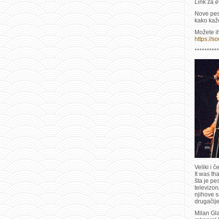
Link za 
Nove pesm
kako kaže
Možete ih
https://s
**********
Veliki i 
It was th
šta je pe
televizor
njihove s
drugačij
Milan Gla