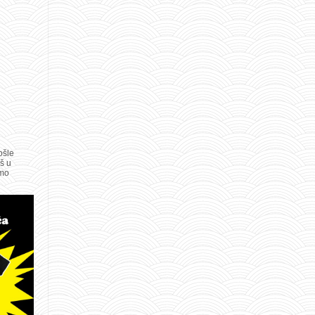
ošle
oš u
amo