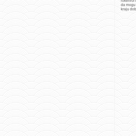
rokenrol 
da mogu d
kraju dob