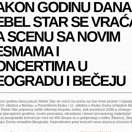
AKON GODINU DANA
EBEL STAR SE VRAĆ
A SCENU SA NOVIM
ESMAMA I
ONCERTIMA U
EOGRADU I BEČEJU
oro godinu dana pauze Rebel Star se vraća na scenu sa dve nove pesme i najavlj
 10. oktobra u Bečeju, u Pozorišnom Klubu i 11. oktobra u Klubu Doma omladine B
 Rebel Star priprema nešto intimniju klupsku svirku, dok posetioce DOB-a očekuje 
sa specijalnim gostima, novim pesmama, obradama i tonom proverenog materijala!
za beogradski koncert po ceni od 400 dinara su u pretprodaji u kafeu Šikarica, Sk
gajni Doma omladine Beograda. Nepostredno pred koncert cena ulaznice iznosiće 