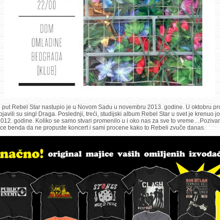
i put Rebel Star nastupio je u Novom Sadu u novembru 2013. godine. U oktobru pr
javili su singl Draga. Poslednji, treći, studijski album Rebel Star u svet je krenuo j
2012. godine. Koliko se samo stvari promenilo u i oko nas za sve to vreme…Poziv
ce benda da ne propuste koncert i sami procene kako to Rebeli zvuče danas.