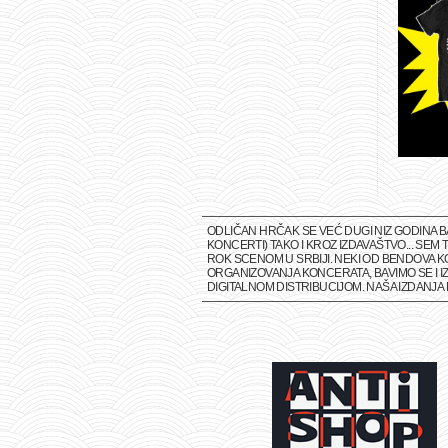
ODLIČAN HRČAK SE VEĆ DUGI NIZ GODINA 
KONCERTI) TAKO I KROZ IZDAVAŠTVO... SE
ROK SCENOM U SRBIJI. NEKI OD BENDOVA K
ORGANIZOVANJA KONCERATA, BAVIMO SE I IZ
DIGITALNOM DISTRIBUCIJOM. NAŠA IZDANJ