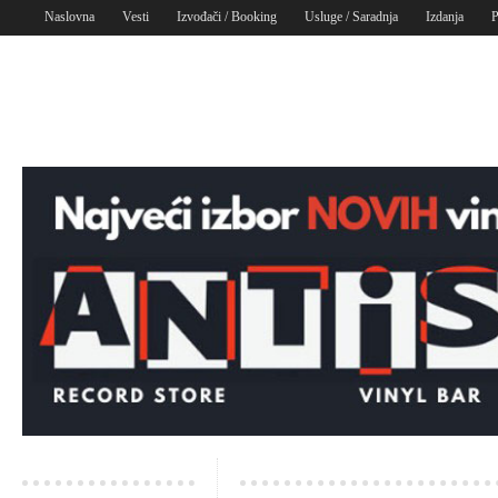
Naslovna
Vesti
Izvođači / Booking
Usluge / Saradnja
Izdanja
P