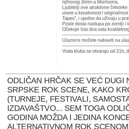
njihovog Jimm-a Morrisona.
Ljubitelji ove atraktivne četvorke
uvere u kreativnost i originalnos
Tapes”, i ujedno da uživaju u pr
Posle dosta nastupa po zemlji i in
Očekuje Vas dva sata kvalitetno
——————————————
Ulaznice možete nabaviti na ula
——————————————
Vrata kluba se otvaraju od 21h, 
ODLIČAN HRČAK SE VEĆ DUGI 
SRPSKE ROK SCENE, KAKO K
(TURNEJE, FESTIVALI, SAMOST
IZDAVAŠTVO... SEM TOGA ODLI
GODINA MOŽDA I JEDINA KONCE
ALTERNATIVNOM ROK SCENOM U