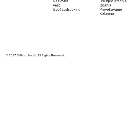
.
Naslovna
Usluge/Saradnja
Vesti
Izdanja
Izvođači/Booking
Provetravanje
Kolumne
© 2017 Odličan Hrčak. All Rights Reserved.