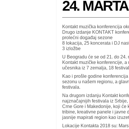
24. MARTA
Kontakt muzička konferencija ok
Drugo izdanje KONTAKT konferenc
prolećni događaj sezone
8 lokacija, 25 koncerata i DJ nas
3 izložbe
U Beogradu će se od 21. do 24. 
Kontakt muzičke konferencije, a 
učesnika iz 7 zemalja, 18 festival
Kao i prošle godine konferencija
sezonu u našem regionu, a glavn
festivala.
Na drugom izdanju Kontakt konfe
najznačajnijih festivala iz Srbij
Crne Gore i Makedonije, koji će 
tribine, kreativne panele i javne 
jasnije mapirati region kao izuze
Lokacije Kontakta 2018 su: Marsh