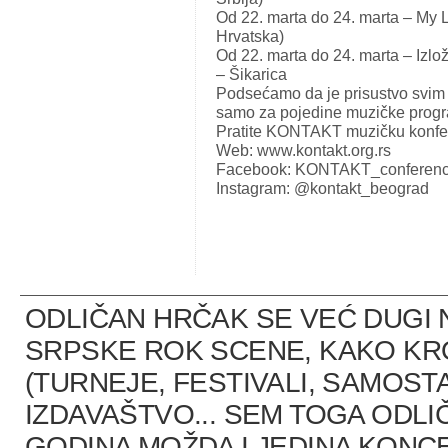
Od 22. marta do 24. marta – My 
Hrvatska)
Od 22. marta do 24. marta – Izlo
– Šikarica
Podsećamo da je prisustvo svi
samo za pojedine muzičke prog
Pratite KONTAKT muzičku konfer
Web: www.kontakt.org.rs
Facebook: KONTAKT_conferen
Instagram: @kontakt_beograd
ODLIČAN HRČAK SE VEĆ DUGI 
SRPSKE ROK SCENE, KAKO K
(TURNEJE, FESTIVALI, SAMOST
IZDAVAŠTVO... SEM TOGA ODLI
GODINA MOŽDA I JEDINA KONCE