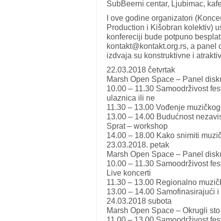
SubBeerni centar, Ljubimac, kaf
I ove godine organizatori (Konce
Production i Kišobran kolektiv) 
konfereciji bude potpuno besplat
kontakt@kontakt.org.rs, a panel 
izdvaja su konstruktivne i atrakti
22.03.2018 četvrtak
Marsh Open Space – Panel disk
10.00 – 11.30 Samoodrživost festi
ulaznica ili ne
11.30 – 13.00 Vođenje muzičkog 
13.00 – 14.00 Budućnost nezavis
Sprat – workshop
14.00 – 18.00 Kako snimiti muzič
23.03.2018. petak
Marsh Open Space – Panel disk
10.00 – 11.30 Samoodrživost festiv
Live koncerti
11.30 – 13.00 Regionalno muzič
13.00 – 14.00 Samofinasirajući i f
24.03.2018 subota
Marsh Open Space – Okrugli sto
11.00 – 13.00 Samoodrživost festi