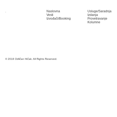
.
Naslovna
Usluge/Saradnja
Vesti
Izdanja
Izvođači/Booking
Provetravanje
Kolumne
© 2018 Odličan Hrčak. All Rights Reserved.