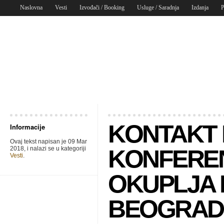
Naslovna
Vesti
Izvođači / Booking
Usluge / Saradnja
Izdanja
P
KONTAKT 
Informacije
Ovaj tekst napisan je 09 Mar
2018, i nalazi se u kategoriji
KONFERE
Vesti
.
OKUPLJA 
BEOGRADU