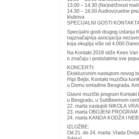
13.00 – 14.30 (Ne)održivost mali
14.30 – 16.00 Audiovizuelne preze
klubova
SPECIJALNI GOSTI KONTAKTA
Specijalni gosti drugog izdanja 
najznačajnija asocijacija nezavi
koja okuplja više od 4.000 člano
Na Kontakt 2018 stiže Kees Van W
o značaju i postulatima sve pop
KONCERTI:
Ekskluzivnim nastupom novog be
Hipi Bejbi, Kontakt muzička konfe
u Domu omladine Beograda. Anton
Glavni muzički program Kontakt ko
u Beogradu, u SubBeernom cent
22. marta nastupiti NIKOLA VR
23. marta OBOJENI PROGRAM i
24. marta KANDA KODŽA I NEBO
IZLOŽBE:
Od 21. do 24. marta: Vlada Divl
Srbija)