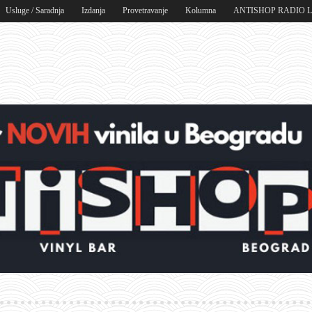
Usluge / Saradnja
Izdanja
Provetravanje
Kolumna
ANTISHOP RADIO 