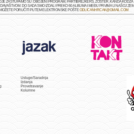
OJE ZASTUPAMO SU: OBOJENI PROGRAM, PARTIBREJKERS, ZOSTER, KANDA KODŽA I
DAVAŠTVOM. DO SADA SMO IZDALI PREKO 60 ALBUMA I MEĐU PRVIMA U NAŠOJ ZEMLJ
A MOŽETE PORUČITI PUTEM ELEKTRONSKE POŠTE
ODLICANHRCAK@GMAIL.COM
Usluge/Saradnja
Izdanja
g
Provetravanje
Kolumne