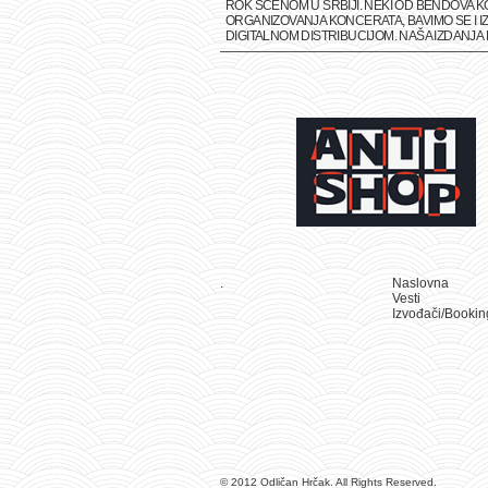
ROK SCENOM U SRBIJI. NEKI OD BENDOVA K
ORGANIZOVANJA KONCERATA, BAVIMO SE I IZ
DIGITALNOM DISTRIBUCIJOM. NAŠA IZDANJ
.
Naslovna
Vesti
Izvođači/Bookin
© 2012 Odličan Hrčak. All Rights Reserved.