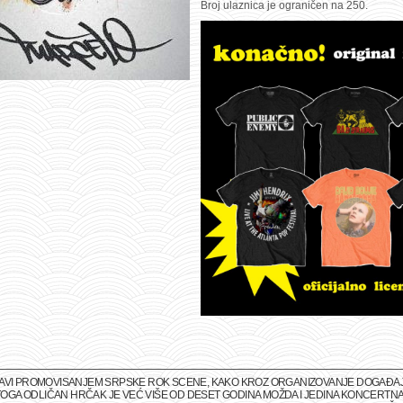
Broj ulaznica je ograničen na 250.
BAVI PROMOVISANJEM SRPSKE ROK SCENE, KAKO KROZ ORGANIZOVANJE DOGAĐAJA 
M TOGA ODLIČAN HRČAK JE VEĆ VIŠE OD DESET GODINA MOŽDA I JEDINA KONCERTNA