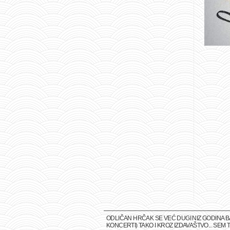
ODLIČAN HRČAK SE VEĆ DUGI NIZ GODINA 
KONCERTI) TAKO I KROZ IZDAVAŠTVO... SE