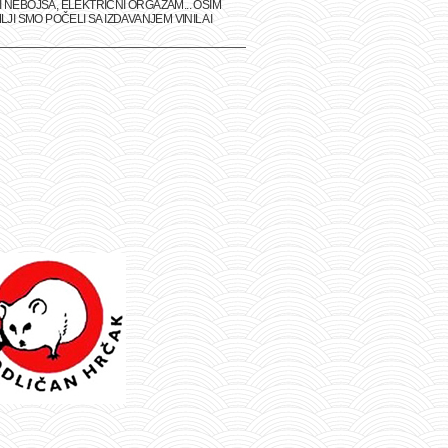
 NEBOJŠA, ELEKTRIČNI ORGAZAM... OSIM
I SMO POČELI SA IZDAVANJEM VINILA I