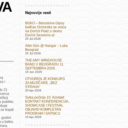
VA
Najnovije vesti
BGKO – Barcelona Gipsy
balKan Orchestra se vraća
na Dorćol Platz u okviru
Dorćol Sessions-a!
25 Jul 2026
Altın Gün @ Hangar – Luka
Beograd
25 Jul 2026
THE AMY WINEHOUSE
BAND U BEOGRADU 11.
SEPTEMBRA 2026.
19 Jun 2026
voj
OTVOREN JE KONKURS
za i
ZA MUZIČARE ,,BEZ
STRAHA“
tu 21.
20 Apr 2026
ocerca
Sutra počinje 10. Kontakt:
ničkoj
KONTAKT KONFERENCIJA,
u publiku
SHOWCASE I FESTIVAL
ekuje
OBJAVIO KOMPLETAN
će trajati
PROGRAM I SATNICU
15 Apr 2026
. godini
a u kafeu
inara.