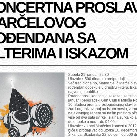
ONCERTNA PROSLA
ARČELOVOG
OĐENDANA SA
LTERIMA I ISKAZOM
Subota 21. januar, 22.30
Ulaznice: 500 dinara u pretprodaji
Već tradicionalno, Marko Šelić Marčelo s
rođendan dočekuje u društvu Filtera, Iska
najvernije publike.
Rođendanski koncert je zakazan za subo
januar i beogradski Gun Club u Miloša P
10. Sudeći prema prošlogodišnjoj slavlje
žurci organizovanoj na istom mestu, vern
najaktivnijeg repera sa naših prostora oč
više od dva sata svirke i sjajna žurka koja 
do duboko u noć – do 04.00.
Ulaznice za prvi Marčelov koncert u 2012
biće u prodaji već od utorka 10. decembr
Šikarica, Skadarska 22, po ceni od 500 d