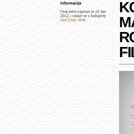
K
Informacije
Ovaj tekst napisan je 10 Jan
2012, i nalazi se u kategoriji
M
Gun Club
,
Vesti
.
R
FI