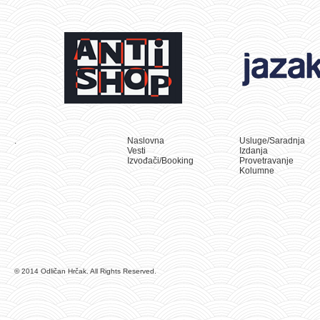
.
Naslovna
Usluge/Saradnja
Vesti
Izdanja
Izvođači/Booking
Provetravanje
Kolumne
© 2014 Odličan Hrčak. All Rights Reserved.