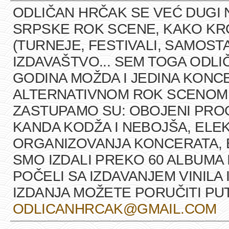
ODLIČAN HRČAK SE VEĆ DUGI 
SRPSKE ROK SCENE, KAKO K
(TURNEJE, FESTIVALI, SAMOST
IZDAVAŠTVO... SEM TOGA ODLI
GODINA MOŽDA I JEDINA KONCE
ALTERNATIVNOM ROK SCENOM U
ZASTUPAMO SU: OBOJENI PRO
KANDA KODŽA I NEBOJŠA, ELEK
ORGANIZOVANJA KONCERATA, B
SMO IZDALI PREKO 60 ALBUMA 
POČELI SA IZDAVANJEM VINILA 
IZDANJA MOŽETE PORUČITI P
ODLICANHRCAK@GMAIL.COM