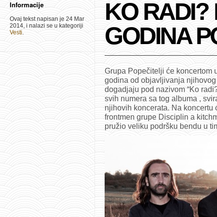
KO RADI?
Informacije
Ovaj tekst napisan je 24 Mar
2014, i nalazi se u kategoriji
GODINA P
Vesti
.
Grupa Popečitelji će koncertom u
godina od objavljivanja njihovo
dogadjaju pod nazivom “Ko radi? 
svih numera sa tog albuma , svira
njihovih koncerata. Na koncertu ć
frontmen grupe Disciplin a kitchm
pružio veliku podršku bendu u t