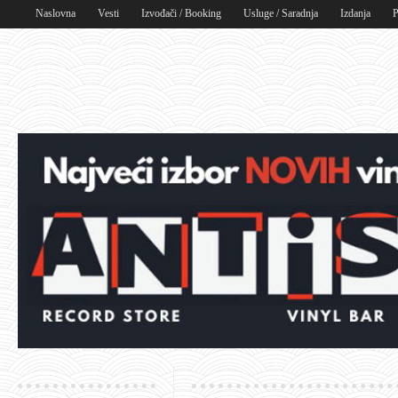
Naslovna
Vesti
Izvođači / Booking
Usluge / Saradnja
Izdanja
P