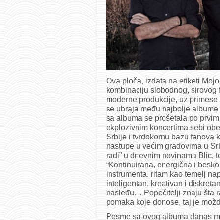
Ova ploča, izdata na etiketi Mojo
kombinaciju slobodnog, sirovog 
moderne produkcije, uz primese 
se ubraja među najbolje albume i
sa albuma se prošetala po prvim
ekplozivnim koncertima sebi obe
Srbije i tvrdokornu bazu fanova
nastupe u većim gradovima u Srb
radi” u dnevnim novinama Blic, t
“Kontinuirana, energična i besko
instrumenta, ritam kao temelj nap
inteligentan, kreativan i diskret
nasleđu… Popečitelji znaju šta r
pomaka koje donose, taj je možda
Pesme sa ovog albuma danas može