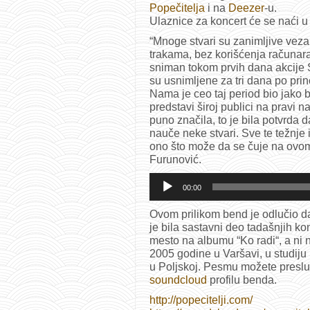
Popečitelja
i na
Deezer
-u.
Ulaznice za koncert će se naći u
“Mnoge stvari su zanimljive vez
trakama, bez korišćenja računara
sniman tokom prvih dana akcije 
su usnimljene za tri dana po pri
Nama je ceo taj period bio jako 
predstavi široj publici na pravi
puno značila, to je bila potvrda 
nauče neke stvari. Sve te težnje i
ono što može da se čuje na ovom
Furunović.
Audio
Player
00:00
Ovom prilikom bend je odlučio da
je bila sastavni deo tadašnjih kon
mesto na albumu “Ko radi“, a ni
2005 godine u Varšavi, u studiju 
u Poljskoj. Pesmu možete presluš
soundcloud
profilu benda.
http://popecitelji.com/