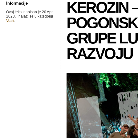
KEROZIN 
Informacije
Ovaj tekst napisan je 20 Apr
2023, i nalazi se u kategoriji
POGONSK
Vesti
.
GRUPE LU
RAZVOJU