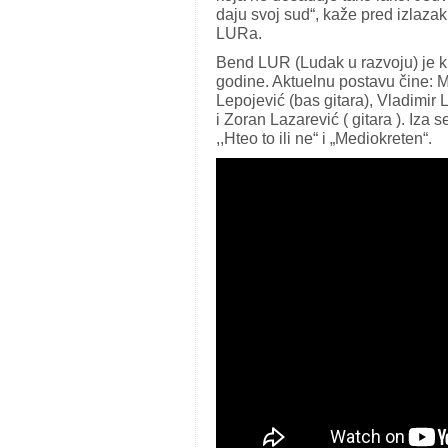
daju svoj sud“, kaže pred izlaz
LURa.
Bend LUR (Ludak u razvoju) je k
godine. Aktuelnu postavu čine: Mi
Lepojević (bas gitara), Vladimir 
i Zoran Lazarević ( gitara ). Iza
,,Hteo to ili ne“ i „Mediokreten“.