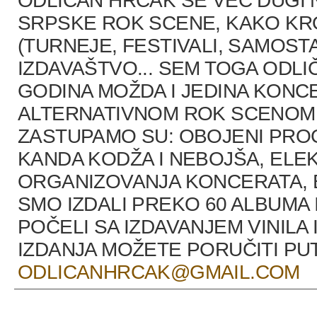
ODLIČAN HRČAK SE VEĆ DUGI 
SRPSKE ROK SCENE, KAKO K
(TURNEJE, FESTIVALI, SAMOST
IZDAVAŠTVO... SEM TOGA ODLI
GODINA MOŽDA I JEDINA KONCE
ALTERNATIVNOM ROK SCENOM U
ZASTUPAMO SU: OBOJENI PRO
KANDA KODŽA I NEBOJŠA, ELEK
ORGANIZOVANJA KONCERATA, B
SMO IZDALI PREKO 60 ALBUMA 
POČELI SA IZDAVANJEM VINILA 
IZDANJA MOŽETE PORUČITI P
ODLICANHRCAK@GMAIL.COM