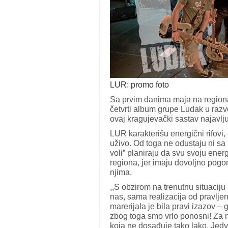
LUR: promo foto
Sa prvim danima maja na region
četvrti album grupe Ludak u razvo
ovaj kragujevački sastav najavlj
LUR karakterišu energični rifovi, 
uživo. Od toga ne odustaju ni sa
voli” planiraju da svu svoju ene
regiona, jer imaju dovoljno pogo
njima.
,,S obzirom na trenutnu situaciju
nas, sama realizacija od pravlje
marerijala je bila pravi izazov –
zbog toga smo vrlo ponosni! Za 
koja ne dosađuje tako lako. Jedva