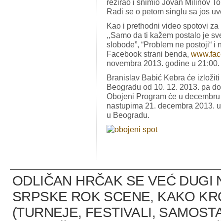
režirao i snimio Jovan Milinov T
Radi se o petom singlu sa jos u
Kao i prethodni video spotovi za 
,,Samo da ti kažem postalo je sve 
slobode”, “Problem ne postoji“ i 
Facebook strani benda,
www.fac
novembra 2013. godine u 21:00.
Branislav Babić Kebra će izložit
Beogradu od 10. 12. 2013. pa d
Obojeni Program će u decembru na
nastupima 21. decembra 2013. 
u Beogradu.
ODLIČAN HRČAK SE VEĆ DUGI 
SRPSKE ROK SCENE, KAKO K
(TURNEJE, FESTIVALI, SAMOST