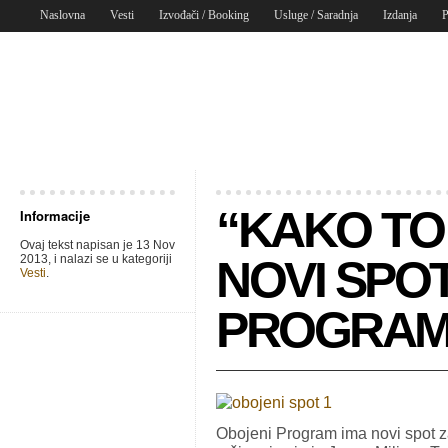
Naslovna
Vesti
Izvođači / Booking
Usluge / Saradnja
Izdanja
P
“KAKO TO 
Informacije
Ovaj tekst napisan je 13 Nov
2013, i nalazi se u kategoriji
NOVI SPO
Vesti
.
PROGRA
Obojeni Program ima novi spot za