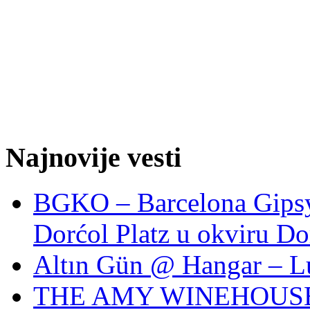
Najnovije vesti
BGKO – Barcelona Gipsy 
Dorćol Platz u okviru Do
Altın Gün @ Hangar – L
THE AMY WINEHOUSE