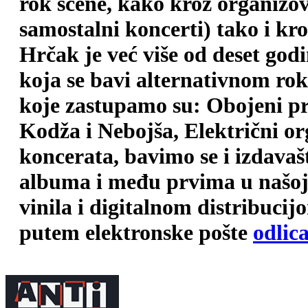
rok scene, kako kroz organizova
samostalni koncerti) tako i kr
Hrčak je već više od deset god
koja se bavi alternativnom ro
koje zastupamo su: Obojeni pr
Kodža i Nebojša, Električni o
koncerata, bavimo se i izdava
albuma i među prvima u našoj 
vinila i digitalnom distribuci
putem elektronske pošte
odlic