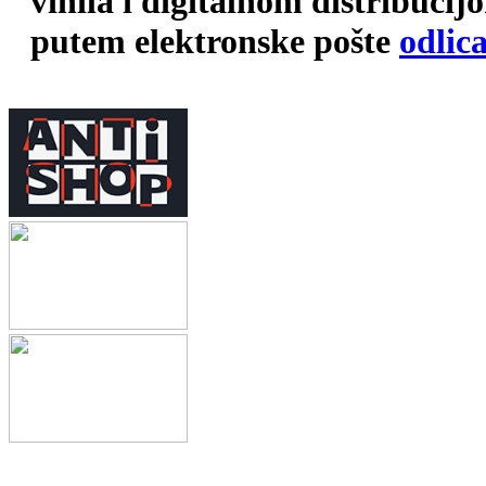
vinila i digitalnom distribuci
putem elektronske pošte
odlic