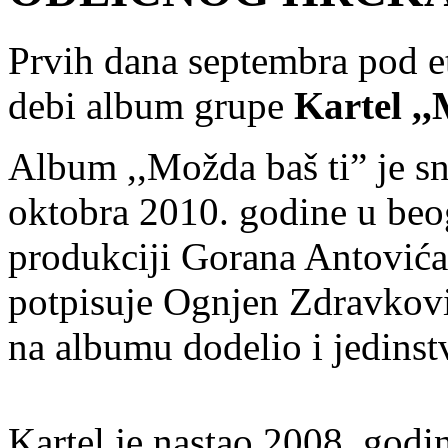
Prvih dana septembra pod e
debi album grupe
Kartel
,,
Album ,,Možda baš ti” je 
oktobra 2010. godine u beo
produkciji Gorana Antovića
potpisuje Ognjen Zdravkovi
na albumu dodelio i jedinstv
Kartel je nastao 2008. godi