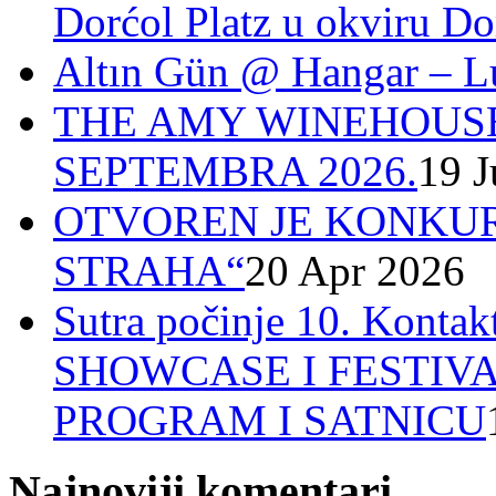
Dorćol Platz u okviru Do
Altın Gün @ Hangar – L
THE AMY WINEHOUSE
SEPTEMBRA 2026.
19 J
OTVOREN JE KONKUR
STRAHA“
20 Apr 2026
Sutra počinje 10. Ko
SHOWCASE I FESTIV
PROGRAM I SATNICU
Najnoviji komentari