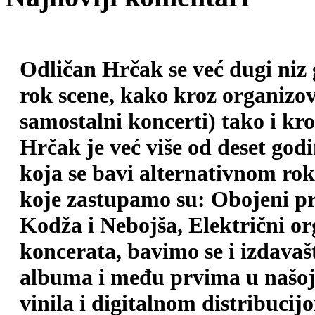
Odličan Hrčak se već dugi niz
rok scene, kako kroz organizova
samostalni koncerti) tako i kr
Hrčak je već više od deset god
koja se bavi alternativnom ro
koje zastupamo su: Obojeni pr
Kodža i Nebojša, Električni o
koncerata, bavimo se i izdava
albuma i među prvima u našoj 
vinila i digitalnom distribuci