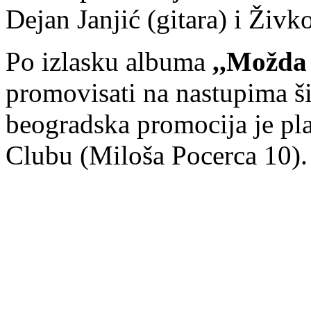
Dejan Janjić (gitara) i Živk
Po izlasku albuma
,,Možda 
promovisati na nastupima ši
beogradska promocija je pl
Clubu (Miloša Pocerca 10).