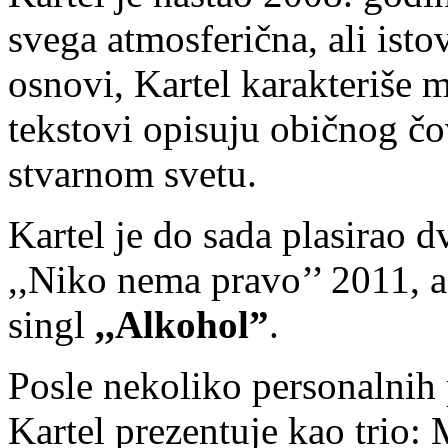
svega atmosferična, ali ist
osnovi, Kartel karakteriše m
tekstovi opisuju običnog č
stvarnom svetu.
Kartel je do sada plasirao d
,,Niko nema pravo’’ 2011, a
singl
,,Alkohol”
.
Posle nekoliko personalnih
Kartel prezentuje kao trio: