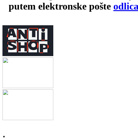
putem elektronske pošte
odlic
.