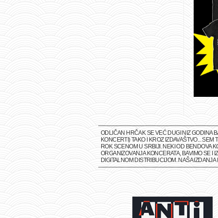
ODLIČAN HRČAK SE VEĆ DUGI NIZ GODINA 
KONCERTI) TAKO I KROZ IZDAVAŠTVO... SE
ROK SCENOM U SRBIJI. NEKI OD BENDOVA K
ORGANIZOVANJA KONCERATA, BAVIMO SE I IZ
DIGITALNOM DISTRIBUCIJOM. NAŠA IZDANJ