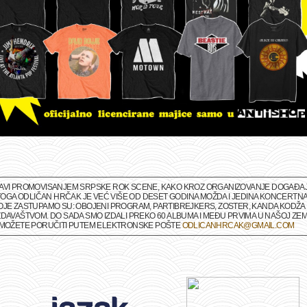
BAVI PROMOVISANJEM SRPSKE ROK SCENE, KAKO KROZ ORGANIZOVANJE DOGAĐAJA 
M TOGA ODLIČAN HRČAK JE VEĆ VIŠE OD DESET GODINA MOŽDA I JEDINA KONCERTNA
OJE ZASTUPAMO SU: OBOJENI PROGRAM, PARTIBREJKERS, ZOSTER, KANDA KODŽA I
DAVAŠTVOM. DO SADA SMO IZDALI PREKO 60 ALBUMA I MEĐU PRVIMA U NAŠOJ ZEMLJ
A MOŽETE PORUČITI PUTEM ELEKTRONSKE POŠTE
ODLICANHRCAK@GMAIL.COM