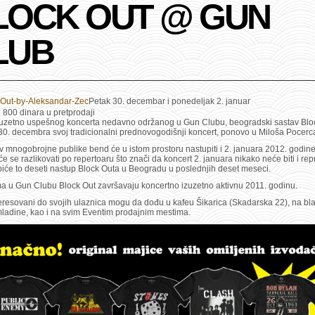
LOCK OUT @ GUN
LUB
Petak 30. decembar i ponedeljak 2. januar
 800 dinara u pretprodaji
uzetno uspešnog koncerta nedavno održanog u Gun Clubu, beogradski sastav Blo
30. decembra svoj tradicionalni prednovogodišnji koncert, ponovo u Miloša Pocerc
 mnogobrojne publike bend će u istom prostoru nastupiti i 2. januara 2012. godine
će se razlikovati po repertoaru što znači da koncert 2. januara nikako neće biti i repr
biće to deseti nastup Block Outa u Beogradu u poslednjih deset meseci.
a u Gun Clubu Block Out završavaju koncertno izuzetno aktivnu 2011. godinu.
eresovani do svojih ulaznica mogu da dođu u kafeu Šikarica (Skadarska 22), na bl
adine, kao i na svim Eventim prodajnim mestima.