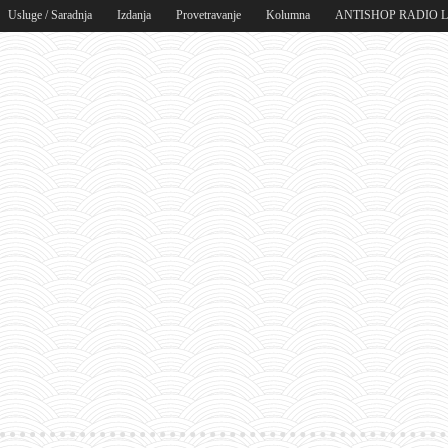
Usluge / Saradnja
Izdanja
Provetravanje
Kolumna
ANTISHOP RADIO 