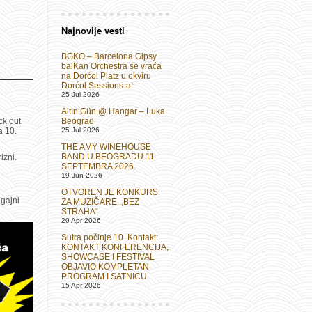
Najnovije vesti
BGKO – Barcelona Gipsy
balKan Orchestra se vraća
na Dorćol Platz u okviru
Dorćol Sessions-a!
25 Jul 2026
Altın Gün @ Hangar – Luka
ck out
Beograd
a 10.
25 Jul 2026
THE AMY WINEHOUSE
.
BAND U BEOGRADU 11.
izni.
SEPTEMBRA 2026.
19 Jun 2026
OTVOREN JE KONKURS
agajni
ZA MUZIČARE ,,BEZ
STRAHA“
20 Apr 2026
Sutra počinje 10. Kontakt:
KONTAKT KONFERENCIJA,
SHOWCASE I FESTIVAL
OBJAVIO KOMPLETAN
PROGRAM I SATNICU
15 Apr 2026