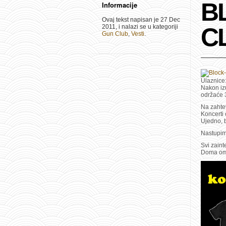
B
Informacije
Ovaj tekst napisan je 27 Dec
2011, i nalazi se u kategoriji
C
Gun Club
,
Vesti
.
Ulaznice:
Nakon iz
održaće 
Na zahtev
Koncerti 
Ujedno, 
Nastupim
Svi zaint
Doma oml