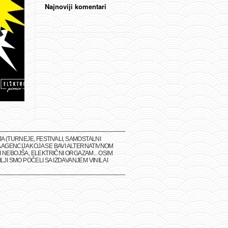
Najnoviji komentari
(TURNEJE, FESTIVALI, SAMOSTALNI
 AGENCIJA KOJA SE BAVI ALTERNATIVNOM
 NEBOJŠA, ELEKTRIČNI ORGAZAM... OSIM
I SMO POČELI SA IZDAVANJEM VINILA I