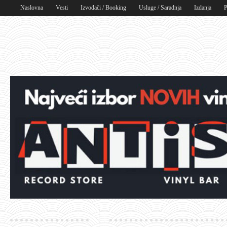
Naslovna
Vesti
Izvođači / Booking
Usluge / Saradnja
Izdanja
P