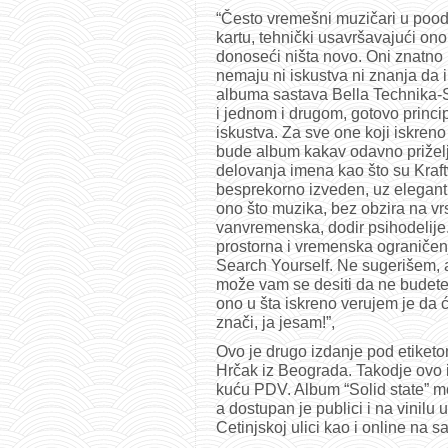
“Često vremešni muzičari u pood
kartu, tehnički usavršavajući ono 
donoseći ništa novo. Oni znatno m
nemaju ni iskustva ni znanja da 
albuma sastava Bella Technika-So
i jednom i drugom, gotovo princi
iskustva. Za sve one koji iskren
bude album kakav odavno priželj
delovanja imena kao što su Kraf
besprekorno izveden, uz elegantn
ono što muzika, bez obzira na vrstu
vanvremenska, dodir psihodelije. 
prostorna i vremenska ograničen
Search Yourself. Ne sugerišem, 
može vam se desiti da ne budete 
ono u šta iskreno verujem je da ć
znači, ja jesam!”,
Ovo je drugo izdanje pod etiket
Hrčak iz Beograda. Takodje ovo i
kuću PDV. Album “Solid state” mo
a dostupan je publici i na vinilu
Cetinjskoj ulici kao i online na s