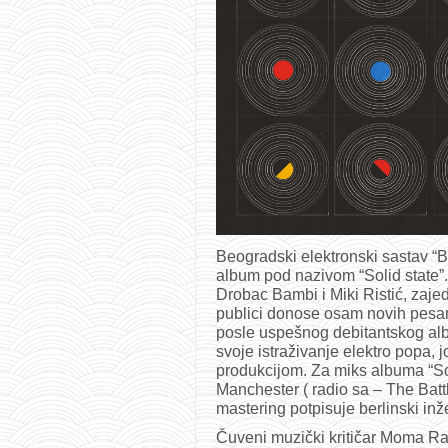
Beogradski elektronski sastav “Be
album pod nazivom “Solid state”
Drobac Bambi i Miki Ristić, zaj
publici donose osam novih pesam
posle uspešnog debitantskog alb
svoje istraživanje elektro popa,
produkcijom. Za miks albuma “So
Manchester ( radio sa – The Batt
mastering potpisuje berlinski in
Čuveni muzički kritičar Moma Ra