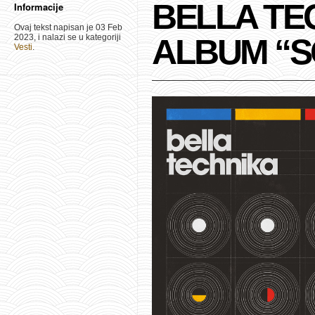
BELLA TEC
Informacije
Ovaj tekst napisan je 03 Feb
2023, i nalazi se u kategoriji
ALBUM “S
Vesti
.