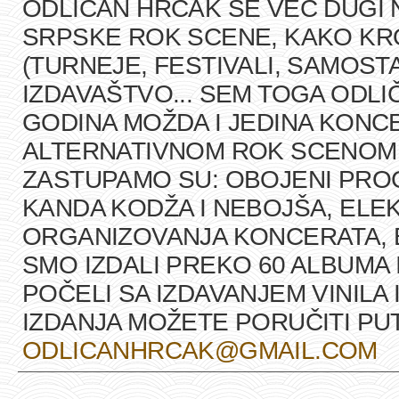
ODLIČAN HRČAK SE VEĆ DUGI 
SRPSKE ROK SCENE, KAKO K
(TURNEJE, FESTIVALI, SAMOST
IZDAVAŠTVO... SEM TOGA ODLI
GODINA MOŽDA I JEDINA KONCE
ALTERNATIVNOM ROK SCENOM U
ZASTUPAMO SU: OBOJENI PRO
KANDA KODŽA I NEBOJŠA, ELEK
ORGANIZOVANJA KONCERATA, B
SMO IZDALI PREKO 60 ALBUMA 
POČELI SA IZDAVANJEM VINILA 
IZDANJA MOŽETE PORUČITI P
ODLICANHRCAK@GMAIL.COM