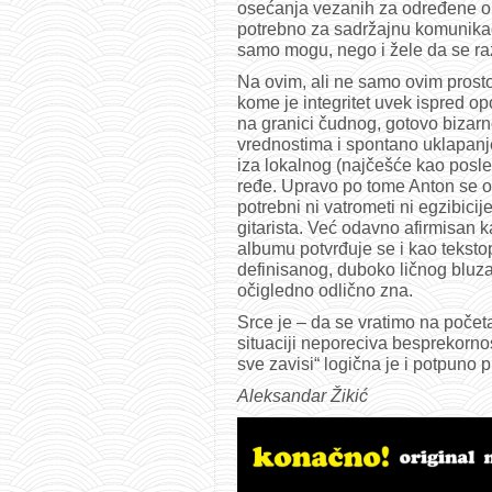
osećanja vezanih za određene opš
potrebno za sadržajnu komunikac
samo mogu, nego i žele da se ra
Na ovim, ali ne samo ovim prost
kome je integritet uvek ispred op
na granici čudnog, gotovo bizar
vrednostima i spontano uklapanj
iza lokalnog (najčešće kao posled
ređe. Upravo po tome Anton se od
potrebni ni vatrometi ni egzibicij
gitarista. Već odavno afirmisan k
albumu potvrđuje se i kao teksto
definisanog, duboko ličnog bluza.
očigledno odlično zna.
Srce je – da se vratimo na početak
situaciji neporeciva besprekorno
sve zavisi“ logična je i potpuno 
Aleksandar Žikić