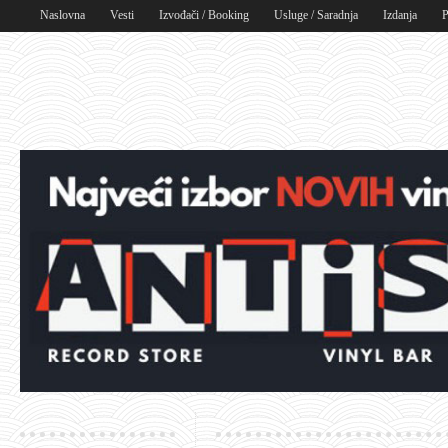
Naslovna
Vesti
Izvođači / Booking
Usluge / Saradnja
Izdanja
P