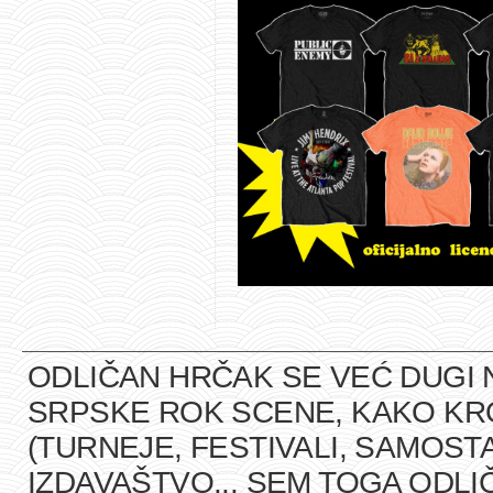
ODLIČAN HRČAK SE VEĆ DUGI 
SRPSKE ROK SCENE, KAKO K
(TURNEJE, FESTIVALI, SAMOST
IZDAVAŠTVO... SEM TOGA ODLI