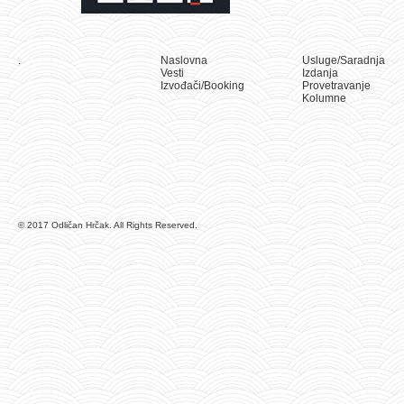
.
Naslovna
Usluge/Saradnja
Vesti
Izdanja
Izvođači/Booking
Provetravanje
Kolumne
© 2017 Odličan Hrčak. All Rights Reserved.