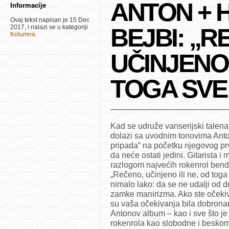
ANTON + H
Informacije
Ovaj tekst napisan je 15 Dec
2017, i nalazi se u kategoriji
BEJBI: „R
Kolumna
.
UČINJENO 
TOGA SVE 
Kad se udruže vanserijski talenat,
dolazi sa uvodnim tonovima Anton
pripada“ na početku njegovog pr
da neće ostati jedini. Gitarista i
razlogom najvećih rokenrol bend
„Rečeno, učinjeno ili ne, od toga 
nimalo lako: da se ne udalji od 
zamke manirizma. Ako ste očekiva
su vaša očekivanja bila dobrona
Antonov album – kao i sve što je 
rokenrola kao slobodne i beskom