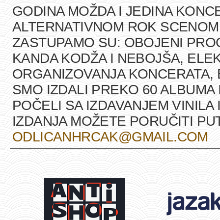
GODINA MOŽDA I JEDINA KONCE
ALTERNATIVNOM ROK SCENOM U
ZASTUPAMO SU: OBOJENI PRO
KANDA KODŽA I NEBOJŠA, ELEK
ORGANIZOVANJA KONCERATA, B
SMO IZDALI PREKO 60 ALBUMA 
POČELI SA IZDAVANJEM VINILA 
IZDANJA MOŽETE PORUČITI P
ODLICANHRCAK@GMAIL.COM