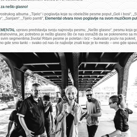
 za nešto glasno!
strukog albuma ,,Tijelo“ i poglavlja koje su obeležile pesme poput „Goli i bosi“, „S
“, „Sanjam“, „Tijelo pamti“,
Elemental otvara novo poglavlje na svom muzičkom pu
EMENTAL
upravo predstavlja svoju najnoviju pesmu, „Nešto glasno“, pesmu koja go
strahovima, jer, potrebno je nešto glasno što će nas osnažiti da se pokrenemo sa m
 svim segmentima života! Ritam pesme je poletan i brz – bukvalan poziv na pokret, 
o gde smo tanki – svako od nas će najbolje znati koje je to mesto – ono gde spav