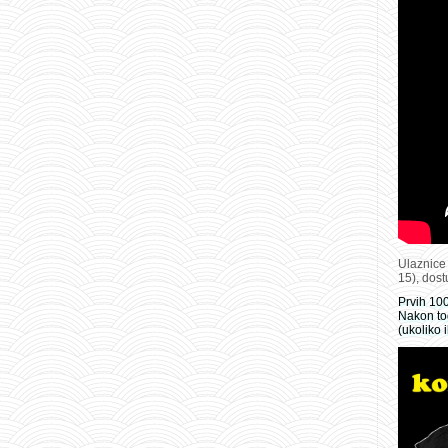
Ulaznice
15), dost
Prvih 10
Nakon to
(ukoliko 