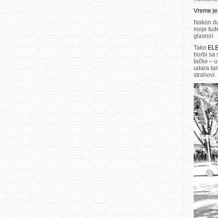
Vreme je
Nakon dvo
moje tuđe
glasno!
Tako
EL
borbi sa 
tačke – u
udara tam
strahovi.