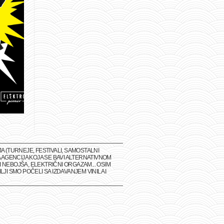
(TURNEJE, FESTIVALI, SAMOSTALNI
 AGENCIJA KOJA SE BAVI ALTERNATIVNOM
 NEBOJŠA, ELEKTRIČNI ORGAZAM... OSIM
I SMO POČELI SA IZDAVANJEM VINILA I