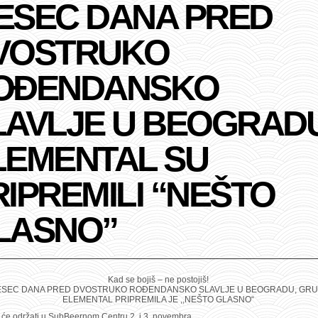
ESEC DANA PRED
VOSTRUKO
OĐENDANSKO
LAVLJE U BEOGRADU
LEMENTAL SU
RIPREMILI “NEŠTO
LASNO”
Kad se bojiš – ne postojiš!
SEC DANA PRED DVOSTRUKO ROĐENDANSKO SLAVLJE U BEOGRADU, GRU
ELEMENTAL PRIPREMILA JE ,,NEŠTO GLASNO“
 će održati u SubBeernom Centru 2. i 3. novembra