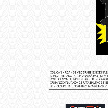
ODLIČAN HRČAK SE VEĆ DUGI NIZ GODINA 
KONCERTI) TAKO I KROZ IZDAVAŠTVO... SE
ROK SCENOM U SRBIJI. NEKI OD BENDOVA K
ORGANIZOVANJA KONCERATA, BAVIMO SE I IZ
DIGITALNOM DISTRIBUCIJOM. NAŠA IZDANJ