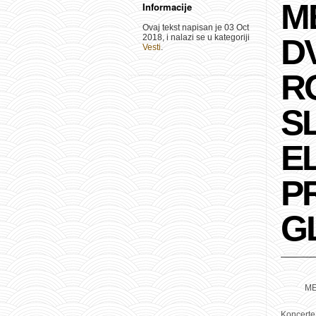
M
Informacije
Ovaj tekst napisan je 03 Oct
2018, i nalazi se u kategoriji
D
Vesti
.
R
S
E
P
G
ME
Koncerte