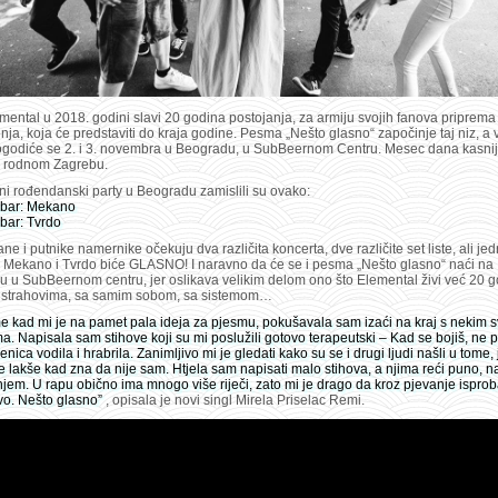
ental u 2018. godini slavi 20 godina postojanja, za armiju svojih fanova priprema
ja, koja će predstaviti do kraja godine. Pesma „Nešto glasno“ započinje taj niz, a
dogodiće se 2. i 3. novembra u Beogradu, u SubBeernom Centru. Mesec dana kasnij
 rodnom Zagrebu.
i rođendanski party u Beogradu zamislili su ovako:
bar: Mekano
bar: Tvrdo
e i putnike namernike očekuju dva različita koncerta, dve različite set liste, ali jed
 i Mekano i Tvrdo biće GLASNO! I naravno da će se i pesma „Nešto glasno“ naći na
u u SubBeernom centru, jer oslikava velikim delom ono što Elemental živi već 20 
 strahovima, sa samim sobom, sa sistemom…
me kad mi je na pamet pala ideja za pjesmu, pokušavala sam izaći na kraj s nekim 
a. Napisala sam stihove koji su mi poslužili gotovo terapeutski – Kad se bojiš, ne p
enica vodila i hrabrila. Zanimljivo mi je gledati kako su se i drugi ljudi našli u tome, 
e lakše kad zna da nije sam. Htjela sam napisati malo stihova, a njima reći puno, n
jem. U rapu obično ima mnogo više riječi, zato mi je drago da kroz pjevanje ispr
vo. Nešto glasno”
, opisala je novi singl Mirela Priselac Remi.