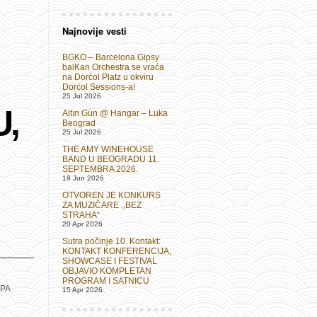
Najnovije vesti
BGKO – Barcelona Gipsy
balKan Orchestra se vraća
na Dorćol Platz u okviru
Dorćol Sessions-a!
25 Jul 2026
,
Altın Gün @ Hangar – Luka
Beograd
25 Jul 2026
THE AMY WINEHOUSE
BAND U BEOGRADU 11.
SEPTEMBRA 2026.
19 Jun 2026
OTVOREN JE KONKURS
ZA MUZIČARE ,,BEZ
STRAHA“
20 Apr 2026
Sutra počinje 10. Kontakt:
KONTAKT KONFERENCIJA,
SHOWCASE I FESTIVAL
OBJAVIO KOMPLETAN
PROGRAM I SATNICU
PA
15 Apr 2026