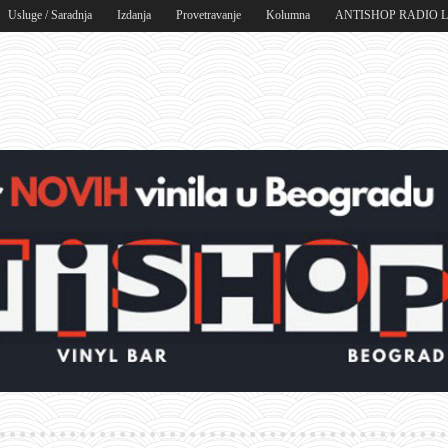
Usluge / Saradnja
Izdanja
Provetravanje
Kolumna
ANTISHOP RADIO 