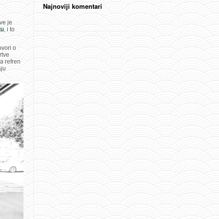
Najnoviji komentari
ve je
tu
, i to
vori o
rtve
a refren
aju