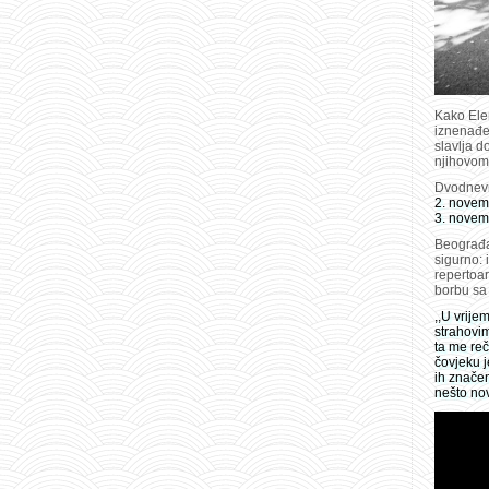
Kako Elem
iznenađen
slavlja 
njihovom
Dvodnevn
2. novem
3. novem
Beograđan
sigurno:
repertoar
borbu sa
,,U vrije
strahovim
ta me reč
čovjeku j
ih značen
nešto no