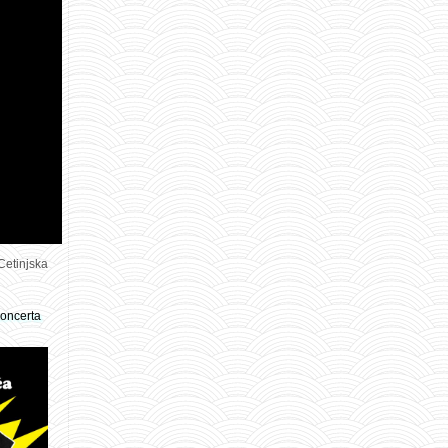
Cetinjska
koncerta