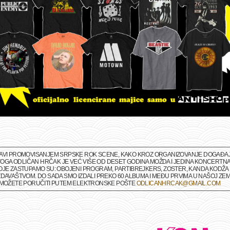
BAVI PROMOVISANJEM SRPSKE ROK SCENE, KAKO KROZ ORGANIZOVANJE DOGAĐAJA 
M TOGA ODLIČAN HRČAK JE VEĆ VIŠE OD DESET GODINA MOŽDA I JEDINA KONCERTNA
OJE ZASTUPAMO SU: OBOJENI PROGRAM, PARTIBREJKERS, ZOSTER, KANDA KODŽA I
DAVAŠTVOM. DO SADA SMO IZDALI PREKO 60 ALBUMA I MEĐU PRVIMA U NAŠOJ ZEMLJ
A MOŽETE PORUČITI PUTEM ELEKTRONSKE POŠTE
ODLICANHRCAK@GMAIL.COM