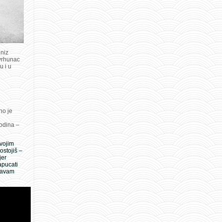
 niz
 vrhunac
u i u
no je
godina –
svojim
ostojiš –
jer
apucati
obavam