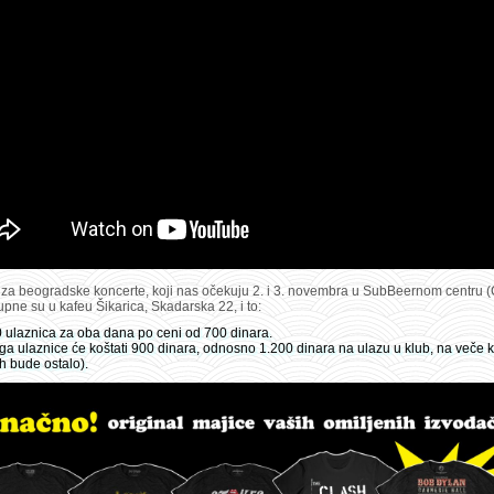
 za beogradske koncerte, koji nas očekuju 2. i 3. novembra u SubBeernom centru (
upne su u kafeu Šikarica, Skadarska 22, i to:
0 ulaznica za oba dana po ceni od 700 dinara.
ga ulaznice će koštati 900 dinara, odnosno 1.200 dinara na ulazu u klub, na veče 
ih bude ostalo).