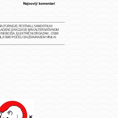
Najnoviji komentari
(TURNEJE, FESTIVALI, SAMOSTALNI
 AGENCIJA KOJA SE BAVI ALTERNATIVNOM
 NEBOJŠA, ELEKTRIČNI ORGAZAM... OSIM
I SMO POČELI SA IZDAVANJEM VINILA I