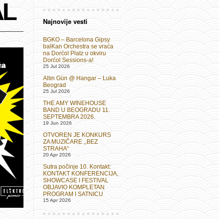
AL
Najnovije vesti
BGKO – Barcelona Gipsy
balKan Orchestra se vraća
na Dorćol Platz u okviru
Dorćol Sessions-a!
25 Jul 2026
Altın Gün @ Hangar – Luka
Beograd
25 Jul 2026
THE AMY WINEHOUSE
BAND U BEOGRADU 11.
SEPTEMBRA 2026.
19 Jun 2026
OTVOREN JE KONKURS
ZA MUZIČARE ,,BEZ
STRAHA“
20 Apr 2026
Sutra počinje 10. Kontakt:
KONTAKT KONFERENCIJA,
SHOWCASE I FESTIVAL
OBJAVIO KOMPLETAN
PROGRAM I SATNICU
15 Apr 2026