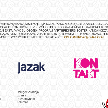
BAVI PROMOVISANJEM SRPSKE ROK SCENE, KAKO KROZ ORGANIZOVANJE DOGAĐAJA 
M TOGA ODLIČAN HRČAK JE VEĆ VIŠE OD DESET GODINA MOŽDA I JEDINA KONCERTNA
OJE ZASTUPAMO SU: OBOJENI PROGRAM, PARTIBREJKERS, ZOSTER, KANDA KODŽA I
DAVAŠTVOM. DO SADA SMO IZDALI PREKO 60 ALBUMA I MEĐU PRVIMA U NAŠOJ ZEMLJ
A MOŽETE PORUČITI PUTEM ELEKTRONSKE POŠTE
ODLICANHRCAK@GMAIL.COM
Usluge/Saradnja
Izdanja
g
Provetravanje
Kolumne