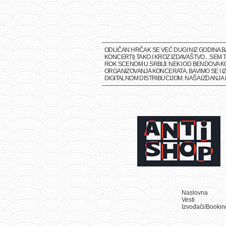
ODLIČAN HRČAK SE VEĆ DUGI NIZ GODINA 
KONCERTI) TAKO I KROZ IZDAVAŠTVO... SE
ROK SCENOM U SRBIJI. NEKI OD BENDOVA K
ORGANIZOVANJA KONCERATA, BAVIMO SE I IZ
DIGITALNOM DISTRIBUCIJOM. NAŠA IZDANJ
.
Naslovna
Vesti
Izvođači/Bookin