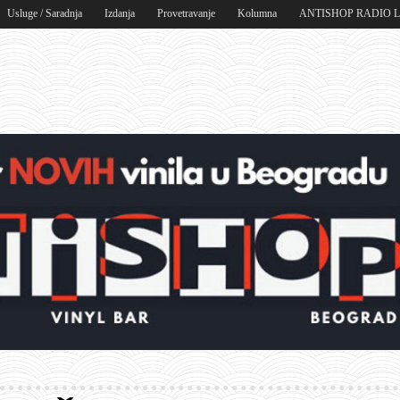
Usluge / Saradnja
Izdanja
Provetravanje
Kolumna
ANTISHOP RADIO 