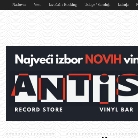
Naslovna
Vesti
Izvođači / Booking
Usluge / Saradnja
Izdanja
P