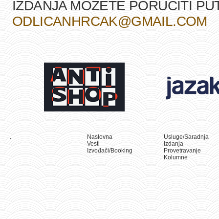
IZDANJA MOŽETE PORUČITI P
ODLICANHRCAK@GMAIL.COM
.
Naslovna
Usluge/Saradnja
Vesti
Izdanja
Izvođači/Booking
Provetravanje
Kolumne