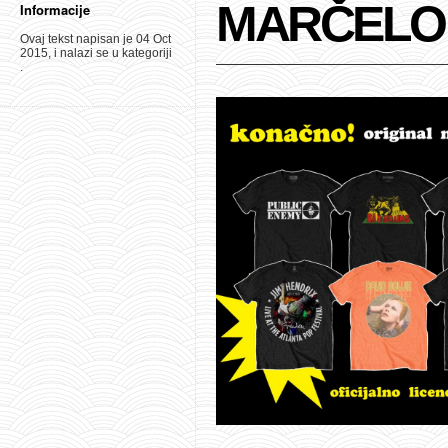
MARČELO 
Informacije
Ovaj tekst napisan je 04 Oct
2015, i nalazi se u kategoriji
.