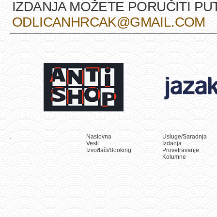
IZDANJA MOŽETE PORUČITI P
ODLICANHRCAK@GMAIL.COM
.
Naslovna
Usluge/Saradnja
Vesti
Izdanja
Izvođači/Booking
Provetravanje
Kolumne