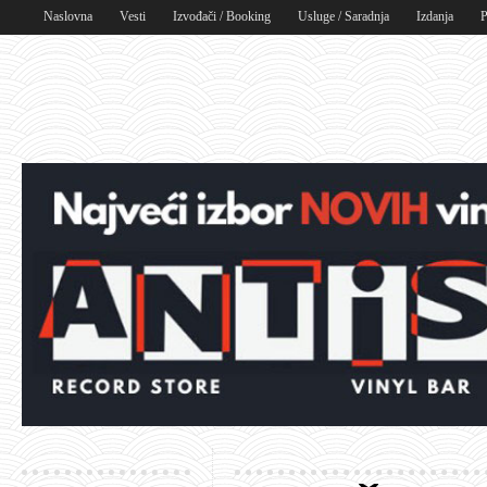
Naslovna
Vesti
Izvođači / Booking
Usluge / Saradnja
Izdanja
P