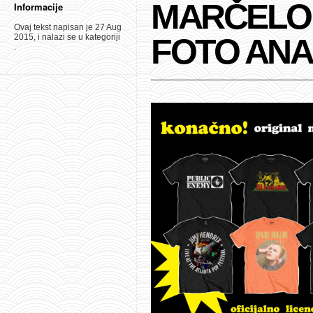
MARČELO I
Informacije
Ovaj tekst napisan je 27 Aug
2015, i nalazi se u kategoriji
FOTO ANA
.