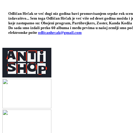
Odličan Hrčak se već dugi niz godina bavi promovisanjem srpske rok scene,
izdavaštvo... Sem toga Odličan Hrčak je već više od deset godina možda i 
koje zastupamo su: Obojeni program, Partibrejkers, Zoster, Kanda Kodža 
Do sada smo izdali preko 60 albuma i među prvima u našoj zemlji smo poče
elektronske pošte
odlicanhrcak@gmail.com