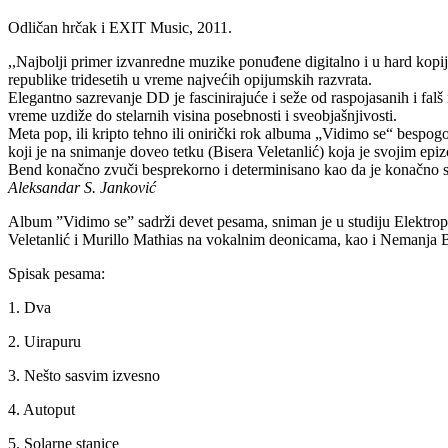
Odličan hrčak i EXIT Music, 2011.
,,Najbolji primer izvanredne muzike ponuđene digitalno i u hard kopij
republike tridesetih u vreme najvećih opijumskih razvrata.
Elegantno sazrevanje DD je fascinirajuće i seže od raspojasanih i fal
vreme uzdiže do stelarnih visina posebnosti i sveobjašnjivosti.
Meta pop, ili kripto tehno ili onirički rok albuma „Vidimo se“ bespog
koji je na snimanje doveo tetku (Bisera Veletanlić) koja je svojim epi
Bend konačno zvuči besprekorno i determinisano kao da je konačno sp
Aleksandar S. Janković
Album ”Vidimo se” sadrži devet pesama, sniman je u studiju Elektro
Veletanlić i Murillo Mathias na vokalnim deonicama, kao i Nemanja Ba
Spisak pesama:
1. Dva
2. Uirapuru
3. Nešto sasvim izvesno
4. Autoput
5. Solarne stanice