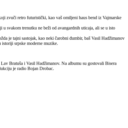
i zvuči retro futuristički, kao vaš omiljeni haus bend iz Vajmarske
 u svakom trenutku ne beži od avangardnih uticaja, ali se u isto
ožda je tajni sastojak, kao neki čarobni đumbir, baš Vasil Hadžimanov
u istoriji srpske moderne muzike.
 Lav Bratuša i Vasil Hadžimanov. Na albumu su gostovali Bisera
dukciju je radio Bojan Drobac.