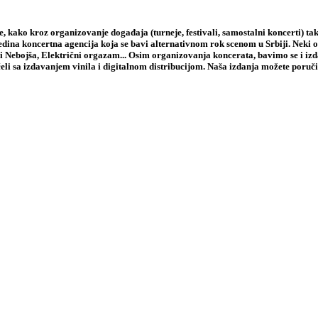
 kako kroz organizovanje događaja (turneje, festivali, samostalni koncerti) tak
jedina koncertna agencija koja se bavi alternativnom rok scenom u Srbiji. Neki
i Nebojša, Električni orgazam... Osim organizovanja koncerata, bavimo se i iz
li sa izdavanjem vinila i digitalnom distribucijom. Naša izdanja možete poruči