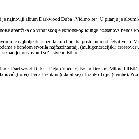
i je najnoviji album Darkwood Duba „Vidimo se“. U pitanju je album koj
š noise apartčika do vrhunskog elektronskog lounge bossanova benda koji
ovorno je najbolje delo benda koji hodi ka postojanju od četvrt veka. M
zodama s bendom stvorila najfascinantniji (multigeneracijski) crossover 
oznao jednostavnu i suštastvenu istinu.”
pionir. Darkwood Dub su Dejan Vučetić, Bojan Drobac, Milorad Ristić,
nović (truba), Feđa Frenklin (udaraljke) i Branko Trijić (đembe). Pro