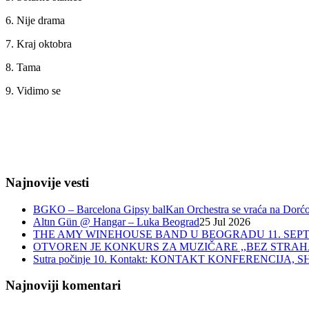
6. Nije drama
7. Kraj oktobra
8. Tama
9. Vidimo se
Najnovije vesti
BGKO – Barcelona Gipsy balKan Orchestra se vraća na Dorćol 
Altın Gün @ Hangar – Luka Beograd
25 Jul 2026
THE AMY WINEHOUSE BAND U BEOGRADU 11. SEPT
OTVOREN JE KONKURS ZA MUZIČARE ,,BEZ STRAH
Sutra počinje 10. Kontakt: KONTAKT KONFERENCIJ
Najnoviji komentari