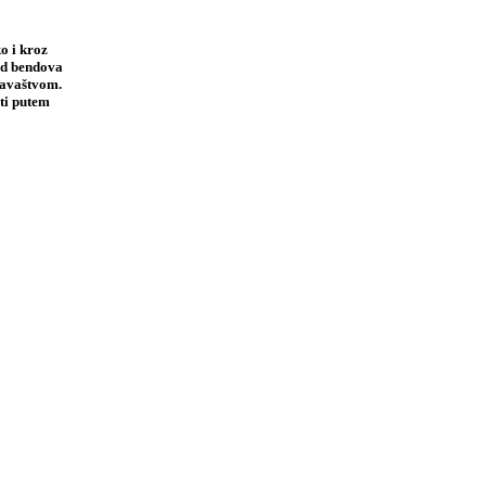
o i kroz
 od bendova
davaštvom.
ti putem