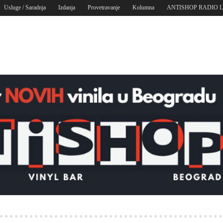
Usluge / Saradnja
Izdanja
Provetravanje
Kolumna
ANTISHOP RADIO 