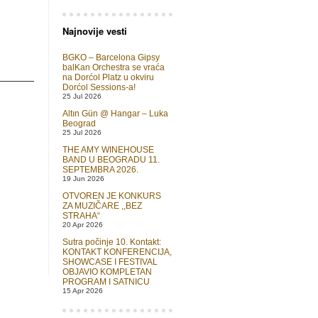
Najnovije vesti
BGKO – Barcelona Gipsy
balKan Orchestra se vraća
na Dorćol Platz u okviru
Dorćol Sessions-a!
25 Jul 2026
Altın Gün @ Hangar – Luka
Beograd
25 Jul 2026
THE AMY WINEHOUSE
BAND U BEOGRADU 11.
SEPTEMBRA 2026.
19 Jun 2026
OTVOREN JE KONKURS
ZA MUZIČARE ,,BEZ
STRAHA“
20 Apr 2026
Sutra počinje 10. Kontakt:
KONTAKT KONFERENCIJA,
SHOWCASE I FESTIVAL
OBJAVIO KOMPLETAN
PROGRAM I SATNICU
15 Apr 2026