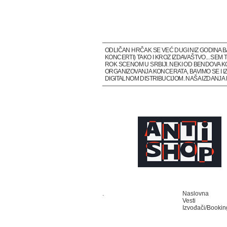
ODLIČAN HRČAK SE VEĆ DUGI NIZ GODINA 
KONCERTI) TAKO I KROZ IZDAVAŠTVO... SE
ROK SCENOM U SRBIJI. NEKI OD BENDOVA K
ORGANIZOVANJA KONCERATA, BAVIMO SE I IZ
DIGITALNOM DISTRIBUCIJOM. NAŠA IZDANJ
.
Naslovna
Vesti
Izvođači/Bookin