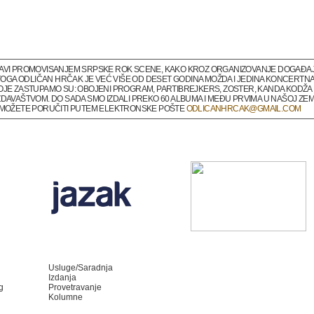
BAVI PROMOVISANJEM SRPSKE ROK SCENE, KAKO KROZ ORGANIZOVANJE DOGAĐAJA 
M TOGA ODLIČAN HRČAK JE VEĆ VIŠE OD DESET GODINA MOŽDA I JEDINA KONCERTNA
OJE ZASTUPAMO SU: OBOJENI PROGRAM, PARTIBREJKERS, ZOSTER, KANDA KODŽA I
DAVAŠTVOM. DO SADA SMO IZDALI PREKO 60 ALBUMA I MEĐU PRVIMA U NAŠOJ ZEMLJ
A MOŽETE PORUČITI PUTEM ELEKTRONSKE POŠTE
ODLICANHRCAK@GMAIL.COM
Usluge/Saradnja
Izdanja
g
Provetravanje
Kolumne