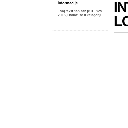
I
Informacije
Ovaj tekst napisan je 01 Nov
2015, i nalazi se u kategoriji
L
.