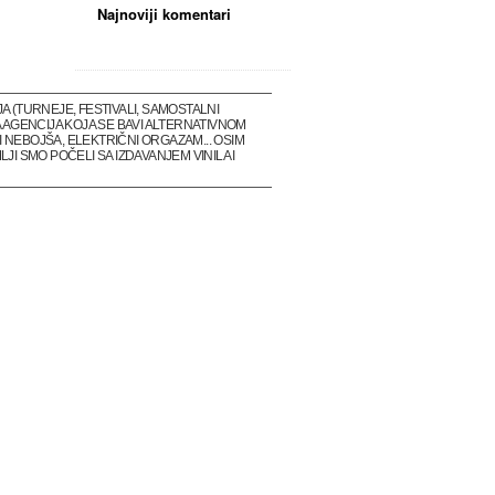
Najnoviji komentari
(TURNEJE, FESTIVALI, SAMOSTALNI
 AGENCIJA KOJA SE BAVI ALTERNATIVNOM
 NEBOJŠA, ELEKTRIČNI ORGAZAM... OSIM
I SMO POČELI SA IZDAVANJEM VINILA I